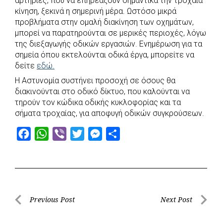
αρτηρίες, που να επηρεάζουν σημαντικά την τροχαία
e
t
e
t
s
r
κίνηση, ξεκινά η σημερινή μέρα. Ωστόσο μικρά
b
s
r
t
e
e
προβλήματα στην ομαλή διακίνηση των οχημάτων,
μπορεί να παρατηρούνται σε μερικές περιοχές, λόγω
o
A
e
n
της διεξαγωγής οδικών εργασιών. Ενημέρωση για τα
o
p
r
g
σημεία όπου εκτελούνται οδικά έργα, μπορείτε να
k
p
e
δείτε
εδώ.
r
Η Αστυνομία συστήνει προσοχή σε όσους θα
διακινούνται στο οδικό δίκτυο, που καλούνται να
τηρούν τον κώδικα οδικής κυκλοφορίας και τα
σήματα τροχαίας, για αποφυγή οδικών συγκρούσεων.
F
W
V
T
M
S
a
h
i
w
e
h
c
a
b
i
s
a
e
t
e
t
s
r
b
s
r
t
e
e
Post
Previous Post
Next Post
o
A
e
n
Previous
Next
navigation
o
p
r
g