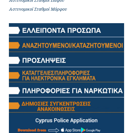
Αστυνομικοί Σταθμοί Πάφου
Αστυνομικοί Σταθμοί Μόρφου