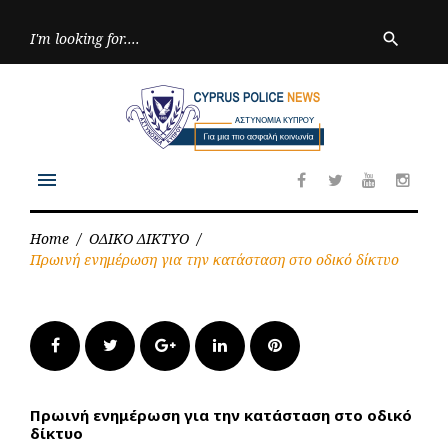
Skip
to
Searc
search
for:
content
menu
Facebook
Twitter
Youtube
Inst
Home
/
ΟΔΙΚΟ ΔΙΚΤΥΟ
/
Πρωινή ενημέρωση για την κατάσταση στο οδικό δίκτυο
Facebook
Twitter
Google+
LinkedIn
Pinterest
Πρωινή ενημέρωση για την κατάσταση στο οδικό
δίκτυο