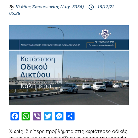
By
Κλάδος Επικοινωνίας (Λοχ. 3336)
19/12/22
access_time
05:28
F
W
V
T
M
S
a
h
i
w
e
h
Χωρίς ιδιαίτερα προβλήματα στις κυριότερες οδικές
c
a
b
i
s
a