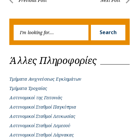
Post
Previous Post
Next Post
o
A
e
n
Previous
Next
navigation
o
p
r
g
Post
Post
k
p
e
Searc
r
Search
for:
Άλλες Πληροφορίες
Τμήματα Ανιχνεύσεως Εγκλημάτων
Τμήματα Τροχαίας
Αστυνομικοί της Γειτονιάς
Αστυνομικοί Σταθμοί Παγκύπρια
Αστυνομικοί Σταθμοί Λευκωσίας
Αστυνομικοί Σταθμοί Λεμεσού
Αστυνομικοί Σταθμοί Λάρνακας