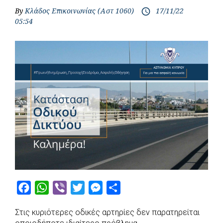
By
Κλάδος Επικοινωνίας (Αστ 1060)
17/11/22
access_time
05:54
F
W
V
T
M
S
a
h
i
w
e
h
Στις κυριότερες οδικές αρτηρίες δεν παρατηρείται
c
a
b
i
s
a