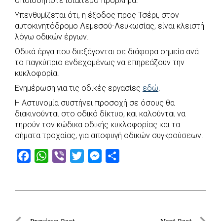
οποιοδήποτε ιδιαίτερο πρόβλημα.
e
t
e
t
s
r
Υπενθυμίζεται ότι, η έξοδος προς Τσέρι, στον
b
s
r
t
e
e
αυτοκινητόδρομο Λεμεσού-Λευκωσίας, είναι κλειστή
o
A
e
n
λόγω οδικών έργων.
o
p
r
g
Οδικά έργα που διεξάγονται σε διάφορα σημεία ανά
k
p
e
το παγκύπριο ενδεχομένως να επηρεάζουν την
κυκλοφορία.
r
Ενημέρωση για τις οδικές εργασίες
εδώ
.
Η Αστυνομία συστήνει προσοχή σε όσους θα
διακινούνται στο οδικό δίκτυο, και καλούνται να
τηρούν τον κώδικα οδικής κυκλοφορίας και τα
σήματα τροχαίας, για αποφυγή οδικών συγκρούσεων.
F
W
V
T
M
S
a
h
i
w
e
h
c
a
b
i
s
a
e
t
e
t
s
r
b
s
r
t
e
e