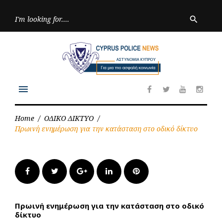
Skip
to
Searc
search
for:
content
menu
Facebook
Twitter
Youtube
Inst
Home
/
ΟΔΙΚΟ ΔΙΚΤΥΟ
/
Πρωινή ενημέρωση για την κατάσταση στο οδικό δίκτυο
Facebook
Twitter
Google+
LinkedIn
Pinterest
Πρωινή ενημέρωση για την κατάσταση στο οδικό
δίκτυο