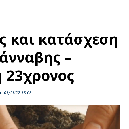
ς και κατάσχεση
κάνναβης –
 23χρονος
01/11/22 18:03
ime