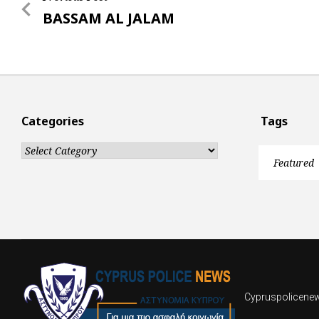
Post
Previous
BASSAM AL JALAM
r
navigation
Post
Categories
Tags
Categories
Featured
Cypruspolicenews