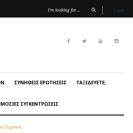
Search
search
Login
for:
Facebook
Twitter
Youtube
Insta
ON
ΣΥΝΗΘΕΙΣ ΕΡΩΤΗΣΕΙΣ
ΤΑΞΙΔΕΥΕΤΕ;
ΜΟΣΙΕΣ ΣΥΓΚΕΝΤΡΩΣΕΙΣ
θη 23χρονος