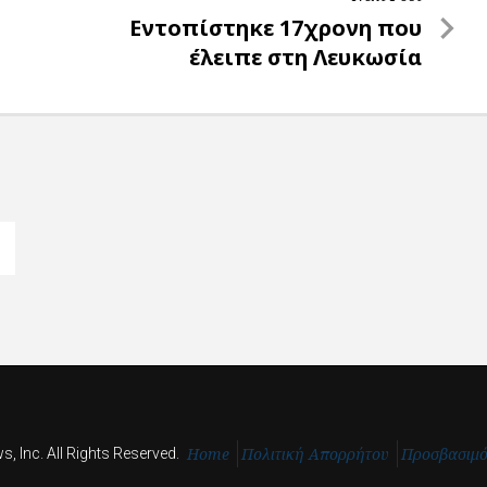
Next
Εντοπίστηκε 17χρονη που
Post
έλειπε στη Λευκωσία
Home
Πολιτική Απορρήτου
Προσβασιμ
, Inc. All Rights Reserved.