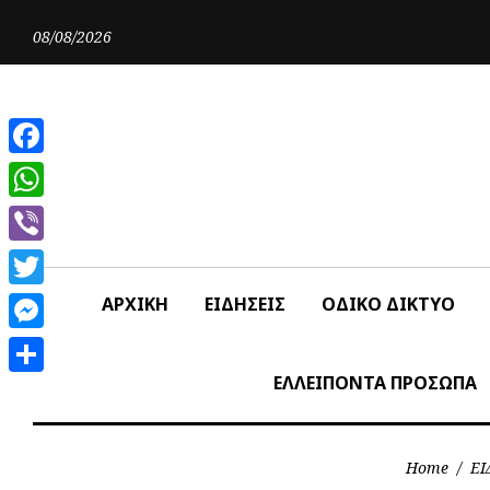
Skip
to
08/08/2026
content
Facebook
WhatsApp
Viber
Twitter
ΑΡΧΙΚΗ
ΕΙΔΗΣΕΙΣ
ΟΔΙΚΟ ΔΙΚΤΥΟ
Messenger
ΕΛΛΕΙΠΟΝΤΑ ΠΡΟΣΩΠΑ
Share
Home
/
ΕΙ