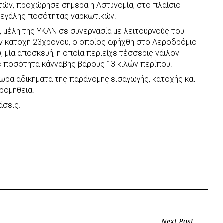
τών, προχώρησε σήμερα η Αστυνομία, στο πλαίσιο
μεγάλης ποσότητας ναρκωτικών.
α, μέλη της ΥΚΑΝ σε συνεργασία με λειτουργούς του
ν κατοχή 23χρονου, ο οποίος αφήχθη στο Αεροδρόμιο
 μία αποσκευή, η οποία περιείχε τέσσερις νάιλον
 ποσότητα κάνναβης βάρους 13 κιλών περίπου.
ωρα αδικήματα της παράνομης εισαγωγής, κατοχής και
ρομήθεια.
άσεις.
Next Post