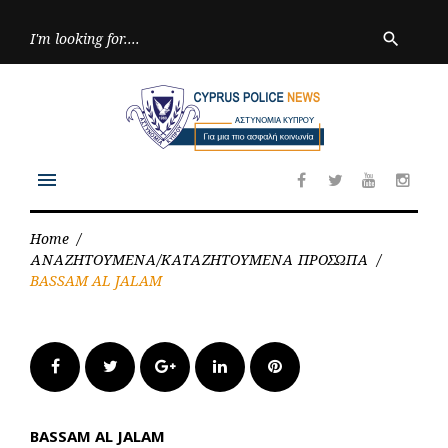
Skip
to
Searc
search
for:
content
menu
Facebook
Twitter
Youtube
Inst
Home
/
ΑΝΑΖΗΤΟΥΜΕΝΑ/ΚΑΤΑΖΗΤΟΥΜΕΝΑ ΠΡΟΣΩΠΑ
/
BASSAM AL JALAM
Facebook
Twitter
Google+
LinkedIn
Pinterest
BASSAM AL JALAM