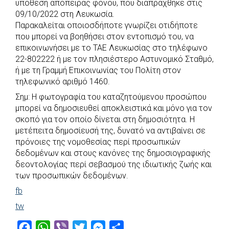
υπόθεση απόπειρας φόνου, που διαπράχθηκε στις
b
s
r
t
e
e
09/10/2022 στη Λευκωσία.
Παρακαλείται οποιοσδήποτε γνωρίζει οτιδήποτε
o
A
e
n
που μπορεί να βοηθήσει στον εντοπισμό του, να
o
p
r
g
επικοινωνήσει με το ΤΑΕ Λευκωσίας στο τηλέφωνο
k
p
e
22-802222 ή με τον πλησιέστερο Αστυνομικό Σταθμό,
r
ή με τη Γραμμή Επικοινωνίας του Πολίτη στον
τηλεφωνικό αριθμό 1460.
Σημ: Η φωτογραφία του καταζητούμενου προσώπου
μπορεί να δημοσιευθεί αποκλειστικά και μόνο για τον
σκοπό για τον οποίο δίνεται στη δημοσιότητα. Η
μετέπειτα δημοσίευσή της, δυνατό να αντιβαίνει σε
πρόνοιες της νομοθεσίας περί προσωπικών
δεδομένων και στους κανόνες της δημοσιογραφικής
δεοντολογίας περί σεβασμού της ιδιωτικής ζωής και
των προσωπικών δεδομένων.
fb
tw
F
W
V
T
M
S