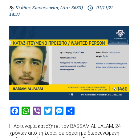
By
Κλάδος Επικοινωνίας (Αστ 3633)
01/11/22
access_time
14:37
F
W
V
T
M
S
a
h
i
w
e
h
Η Αστυνομία καταζητεί τον BASSAM AL JALAM, 24
c
a
b
i
s
a
χρόνων από τη Συρία, σε σχέση με διερευνώμενη
e
t
e
t
s
r