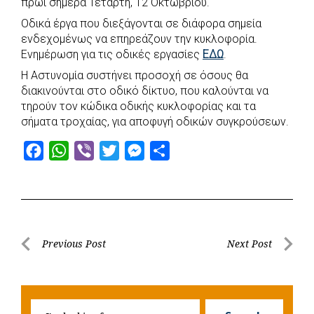
πρωί σήμερα Τετάρτη, 12 Οκτωβρίου.
b
s
r
t
e
e
Οδικά έργα που διεξάγονται σε διάφορα σημεία
o
A
e
n
ενδεχομένως να επηρεάζουν την κυκλοφορία.
Ενημέρωση για τις οδικές εργασίες
o
p
r
g
ΕΔΩ
.
k
p
e
Η Αστυνομία συστήνει προσοχή σε όσους θα
διακινούνται στο οδικό δίκτυο, που καλούνται να
r
τηρούν τον κώδικα οδικής κυκλοφορίας και τα
σήματα τροχαίας, για αποφυγή οδικών συγκρούσεων.
F
W
V
T
M
S
a
h
i
w
e
h
c
a
b
i
s
a
e
t
e
t
s
r
b
s
r
t
e
e
Post
Previous Post
Next Post
o
A
e
n
Previous
Next
navigation
o
p
r
g
Post
Post
k
p
e
Searc
r