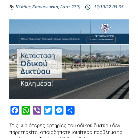
By
Κλάδος Επικοινωνίας (Αστ 279)
12/10/22 05:55
access_time
F
W
V
T
M
S
a
h
i
w
e
h
Στις κυριότερες αρτηρίες του οδικού δικτύου δεν
c
a
b
i
s
a
παρατηρείται οποιοδήποτε ιδιαίτερο πρόβλημα το
e
t
e
t
s
r