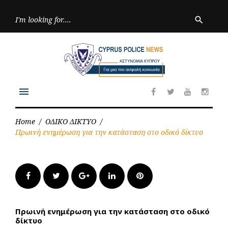
Skip
to
Searc
search
for:
content
menu
Facebook
Twitter
Youtube
Inst
Home
/
ΟΔΙΚΟ ΔΙΚΤΥΟ
/
Πρωινή ενημέρωση για την κατάσταση στο οδικό δίκτυο
Facebook
Twitter
Google+
LinkedIn
Pinterest
Πρωινή ενημέρωση για την κατάσταση στο οδικό
δίκτυο