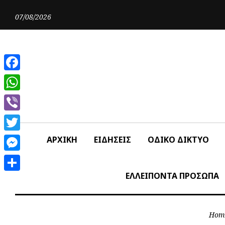
Skip
to
07/08/2026
content
Facebook
WhatsApp
Viber
Twitter
ΑΡΧΙΚΗ
ΕΙΔΗΣΕΙΣ
ΟΔΙΚΟ ΔΙΚΤΥΟ
Messenger
ΕΛΛΕΙΠΟΝΤΑ ΠΡΟΣΩΠΑ
Share
Hom