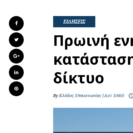
ΕΙΔΗΣΕΙΣ
Facebook
Πρωινή εν
Twitter
κατάσταση
Google+
δίκτυο
LinkedIn
Pinterest
By
Κλάδος Επικοινωνίας (Αστ 1060)
access_t