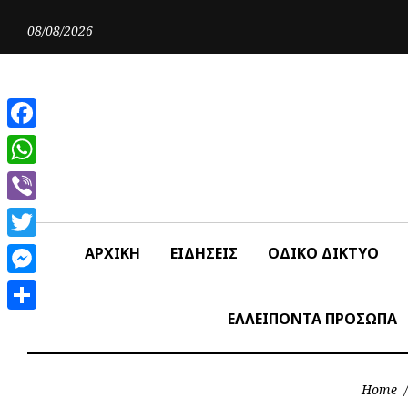
Skip
to
08/08/2026
content
Facebook
WhatsApp
Viber
Twitter
ΑΡΧΙΚΗ
ΕΙΔΗΣΕΙΣ
ΟΔΙΚΟ ΔΙΚΤΥΟ
Messenger
ΕΛΛΕΙΠΟΝΤΑ ΠΡΟΣΩΠΑ
Share
Home
/