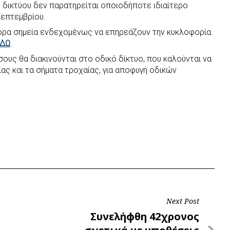
ύ δικτύου δεν παρατηρείται οποιοδήποτε ιδιαίτερο
Σεπτεμβρίου.
φορα σημεία ενδεχομένως να επηρεάζουν την κυκλοφορία.
ΔΩ
.
ους θα διακινούνται στο οδικό δίκτυο, που καλούνται να
ας και τα σήματα τροχαίας, για αποφυγή οδικών
Next Post
Next
Συνελήφθη 42χρονος
Post