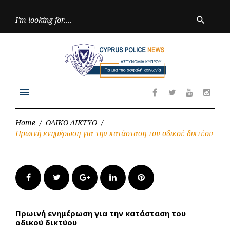
Skip
to
Searc
search
for:
content
menu
Facebook
Twitter
Youtube
Inst
Home
/
ΟΔΙΚΟ ΔΙΚΤΥΟ
/
Πρωινή ενημέρωση για την κατάσταση του οδικού δικτύου
Facebook
Twitter
Google+
LinkedIn
Pinterest
Πρωινή ενημέρωση για την κατάσταση του
οδικού δικτύου