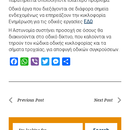
παρατηρείται οποιοδήποτε ιδιαίτερο πρόβλημα.
e
t
e
t
s
r
Οδικά έργα που διεξάγονται σε διάφορα σημεία
b
s
r
t
e
e
ενδεχομένως να επηρεάζουν την κυκλοφορία.
o
A
e
n
Ενημέρωση για τις οδικές εργασίες
ΕΔΩ
.
o
p
r
g
Η Αστυνομία συστήνει προσοχή σε όσους θα
k
p
e
διακινούνται στο οδικό δίκτυο, που καλούνται να
τηρούν τον κώδικα οδικής κυκλοφορίας και τα
r
σήματα τροχαίας, για αποφυγή οδικών συγκρούσεων.
F
W
V
T
M
S
a
h
i
w
e
h
c
a
b
i
s
a
e
t
e
t
s
r
b
s
r
t
e
e
Post
Previous Post
Next Post
o
A
e
n
Previous
Next
navigation
o
p
r
g
Post
Post
k
p
e
Searc
r
Search