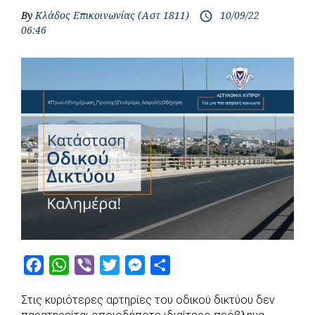
By
Κλάδος Επικοινωνίας (Αστ 1811)
10/09/22
access_time
06:46
F
W
V
T
M
S
a
h
i
w
e
h
Στις κυριότερες αρτηρίες του οδικού δικτύου δεν
c
a
b
i
s
a