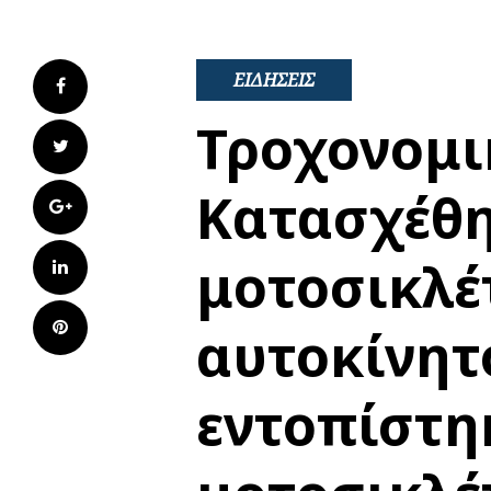
ΕΙΔΗΣΕΙΣ
Facebook
Τροχονομικ
Twitter
Κατασχέθη
Google+
μοτοσικλέτ
LinkedIn
Pinterest
αυτοκίνητ
εντοπίστη