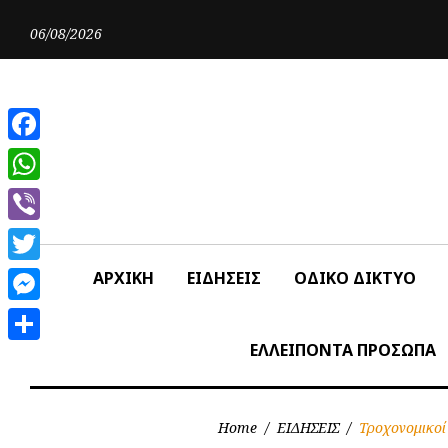
Skip
to
06/08/2026
content
Facebook
WhatsApp
Viber
Twitter
ΑΡΧΙΚΗ
ΕΙΔΗΣΕΙΣ
ΟΔΙΚΟ ΔΙΚΤΥΟ
Messenger
ΕΛΛΕΙΠΟΝΤΑ ΠΡΟΣΩΠΑ
Share
Home
/
ΕΙΔΗΣΕΙΣ
/
Τροχονομικοί