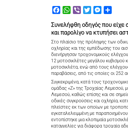
F
W
V
T
M
S
a
h
i
w
e
h
Συνελήφθη οδηγός που είχε 
c
a
b
i
s
a
και παρολίγο να κτυπήσει ασ
e
t
e
t
s
r
Στο πλαίσιο της πρόληψης των οδικ
b
s
r
t
e
e
οχληρίας και της εμπέδωσης του αισ
o
A
e
n
διενήργησαν τροχονομικούς ελέγχου
o
p
r
g
12 μοτοσικλέτες μεγάλου κυβισμού κα
k
p
e
μοτοσικλέτα, ενώ από τους ελέγχους
παραβάσεις, από τις οποίες οι 252 
r
Συγκεκριμένα, κατά τους τροχονομικ
ομάδας «Ζ» της Τροχαίας Λεμεσού, μ
Λεμεσού, καθώς επίσης και σε σημε
οδικές συγκρούσεις και οχληρία, κα
πλείστες εκ των οποίων με τροποπο
εγκαταλελειμμένη με παραποιημένους
εντοπίστηκε μια κλοπιμαία μοτοσικλέ
καταγγελίες για διάφορα τροχαία αδι