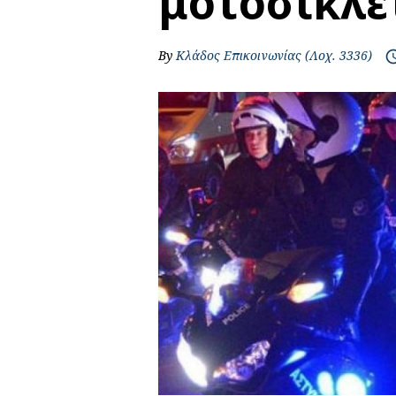
μοτοσικλέ
By
Κλάδος Επικοινωνίας (Λοχ. 3336)
access_