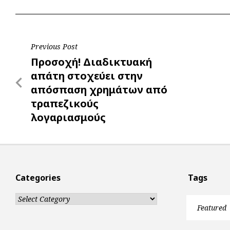
b
s
r
t
e
e
o
A
e
n
o
p
r
g
Post
Previous Post
k
p
e
Previous
Προσοχή! Διαδικτυακή
r
navigation
Post
απάτη στοχεύει στην
απόσπαση χρημάτων από
τραπεζικούς
λογαριασμούς
Categories
Tags
Categories
Featured