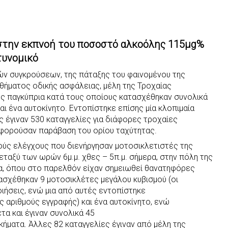
στην εκπνοή του ποσοστό αλκοόλης 115μg%
τυνομικό
ών συγκρούσεων, της πάταξης του φαινομένου της
θήματος οδικής ασφάλειας, μέλη της Τροχαίας
ς παγκύπρια κατά τους οποίους κατασχέθηκαν συνολικά
ι ένα αυτοκίνητο. Εντοπίστηκε επίσης μία κλοπιμαία
 έγιναν 530 καταγγελίες για διάφορες τροχαίες
αφορούσαν παράβαση του ορίου ταχύτητας.
ούς ελέγχους που διενήργησαν μοτοσικλετιστές της
εταξύ των ωρών 6μ.μ. χθες – 5π.μ. σήμερα, στην πόλη της
ία, όπου στο παρελθόν είχαν σημειωθεί θανατηφόρες
τασχέθηκαν 9 μοτοσικλέτες μεγάλου κυβισμού (οι
ιήσεις, ενώ μια από αυτές εντοπίστηκε
 αριθμούς εγγραφής) και ένα αυτοκίνητο, ενώ
τα και έγιναν συνολικά 45
κήματα. Άλλες 82 καταγγελίες έγιναν από μέλη της