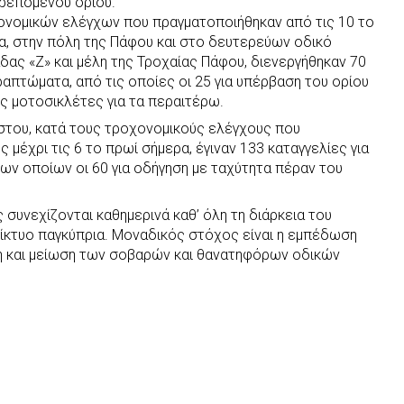
τρεπόμενου ορίου.
ονομικών ελέγχων που πραγματοποιήθηκαν από τις 10 το
ρα, στην πόλη της Πάφου και στο δευτερεύων οδικό
δας «Ζ» και μέλη της Τροχαίας Πάφου, διενεργήθηκαν 70
ραπτώματα, από τις οποίες οι 25 για υπέρβαση του ορίου
ς μοτοσικλέτες για τα περαιτέρω.
στου, κατά τους τροχονομικούς ελέγχους που
 μέχρι τις 6 το πρωί σήμερα, έγιναν 133 καταγγελίες για
ων οποίων οι 60 για οδήγηση με ταχύτητα πέραν του
 συνεχίζονται καθημερινά καθ’ όλη τη διάρκεια του
δίκτυο παγκύπρια. Μοναδικός στόχος είναι η εμπέδωση
ψη και μείωση των σοβαρών και θανατηφόρων οδικών