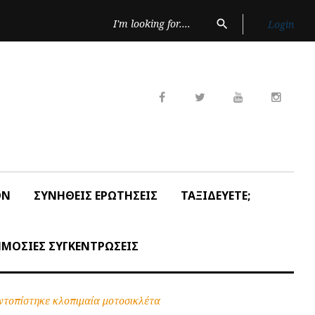
Search
search
Login
for:
Facebook
Twitter
Youtube
Insta
ON
ΣΥΝΗΘΕΙΣ ΕΡΩΤΗΣΕΙΣ
ΤΑΞΙΔΕΥΕΤΕ;
ΜΟΣΙΕΣ ΣΥΓΚΕΝΤΡΩΣΕΙΣ
εντοπίστηκε κλοπιμαία μοτοσικλέτα