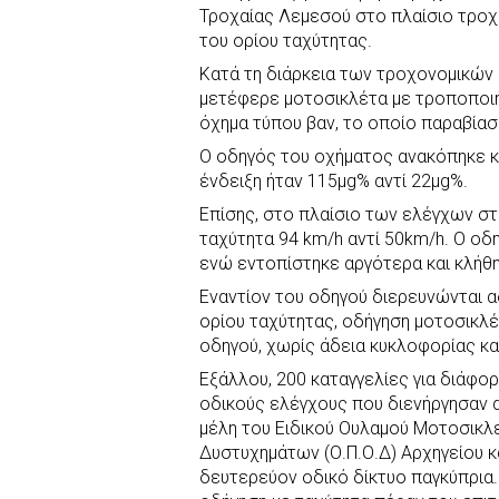
Τροχαίας Λεμεσού στο πλαίσιο τροχ
του ορίου ταχύτητας.
Κατά τη διάρκεια των τροχονομικών
μετέφερε μοτοσικλέτα με τροποποιή
όχημα τύπου βαν, το οποίο παραβία
Ο οδηγός του οχήματος ανακόπηκε κ
ένδειξη ήταν 115μg% αντί 22μg%.
Επίσης, στο πλαίσιο των ελέγχων στ
ταχύτητα 94 km/h αντί 50km/h. Ο οδ
ενώ εντοπίστηκε αργότερα και κλήθ
Εναντίον του οδηγού διερευνώνται α
ορίου ταχύτητας, οδήγηση μοτοσικλέ
οδηγού, χωρίς άδεια κυκλοφορίας κα
Εξάλλου, 200 καταγγελίες για διάφο
οδικούς ελέγχους που διενήργησαν απ
μέλη του Ειδικού Ουλαμού Μοτοσικλ
Δυστυχημάτων (Ο.Π.Ο.Δ) Αρχηγείου κ
δευτερεύον οδικό δίκτυο παγκύπρια.