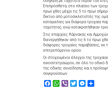
οδήγηση με ταχύτητα πέραν του επι
Επιπρόσθετα, στο πλαίσιο των τροχ
πρωί χθες μέχρι τις 5 το πρωί σήμε
δίκτυο από μοτοσικλετιστές της ομά
καταγγελίες για διάφορα τροχαία πα
ταχύτητας, ενώ κατακρατήθηκαν τρει
Στις επαρχίες Λάρνακας και Αμμοχώ
διενεργήθηκαν από τις 6 το πρωί χθες
διάφορες τροχαίες παραβάσεις, εκ τ
επιτρεπόμενου ορίου.
Οι στοχευμένοι έλεγχοι της τροχαίας
εικοσιτετραώρου, σε όλο το οδικό 
της οδικής συνείδησης και η πρόλη
συγκρούσεων.
F
W
V
T
M
S
a
h
i
w
e
h
c
a
b
i
s
a
e
t
e
t
s
r