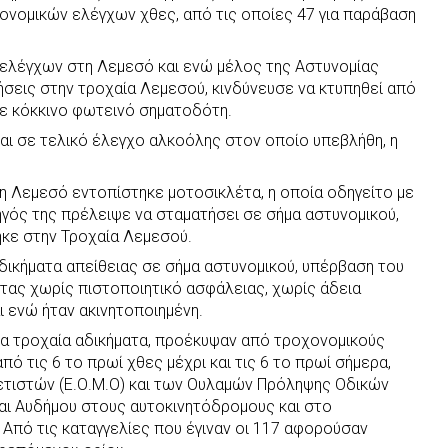
ονομικών ελέγχων χθες, από τις οποίες 47 για παράβαση
 ελέγχων στη Λεμεσό και ενώ μέλος της Αστυνομίας
σεις στην τροχαία Λεμεσού, κινδύνευσε να κτυπηθεί από
σε κόκκινο φωτεινό σηματοδότη.
αι σε τελικό έλεγχο αλκοόλης στον οποίο υπεβλήθη, η
η Λεμεσό εντοπίστηκε μοτοσικλέτα, η οποία οδηγείτο με
ηγός της πρέλειψε να σταματήσει σε σήμα αστυνομικού,
ηκε στην Τροχαία Λεμεσού.
δικήματα απείθειας σε σήμα αστυνομικού, υπέρβαση του
τας χωρίς πιστοποιητικό ασφάλειας, χωρίς άδεια
ι ενώ ήταν ακινητοποιημένη.
ρα τροχαία αδικήματα, προέκυψαν από τροχονομικούς
ό τις 6 το πρωί χθες μέχρι και τις 6 το πρωί σήμερα,
ετιστών (Ε.Ο.Μ.Ο) και των Ουλαμών Πρόληψης Οδικών
αι Αυδήμου στους αυτοκινητόδρομους και στο
 Από τις καταγγελίες που έγιναν οι 117 αφορούσαν