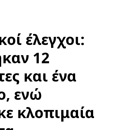
οί έλεγχοι:
καν 12
ες και ένα
ο, ενώ
κε κλοπιμαία