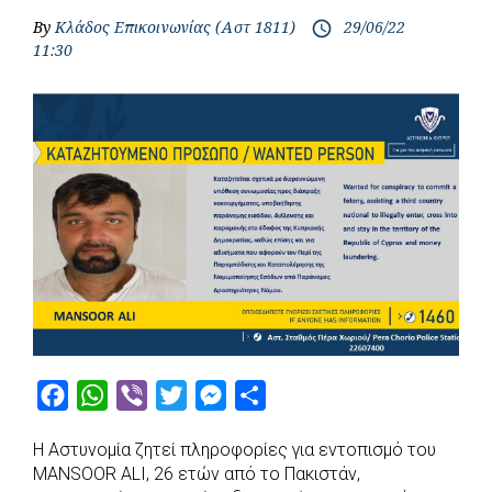
By
Κλάδος Επικοινωνίας (Αστ 1811)
29/06/22
access_time
11:30
F
W
V
T
M
S
a
h
i
w
e
h
Η Αστυνομία ζητεί πληροφορίες για εντοπισμό του
c
a
b
i
s
a
MAΝSOOR ALI, 26 ετών από το Πακιστάν,
e
t
e
t
s
r