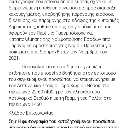
φωτογραφία του οποίου δημοσιεύεται, σχετικά με
b
s
r
t
e
e
διερευνώμενη υπόθεση συνωμοσίας προς διάπραξη
κακουργήματος, υποβοήθησης παράνομης εισόδου,
o
A
e
n
διέλευσης και παραμονής στο έδαφος της Κυπριακής
o
p
r
g
Δημοκρατίας, καθώς επίσης και για αδικήματα που
k
p
e
αφορούν τον Περί της Παρεμπόδισης και
r
Καταπολέμησης της Νομιμοποίησης Εσόδων από
Παράνομες Δραστηριότητες Νόμου. Πρόκειται για
αδικήματα που διαπράχθηκαν τον Νοέμβριο του
2021.
Παρακαλείται οποιοσδήποτε γνωρίζει
οτιδήποτε που μπορεί να βοηθήσει στον εντοπισμό
του συγκεκριμένου προσώπου, να επικοινωνήσει με
τον Αστυνομικό Σταθμό Πέρα Χωρίου Νήσου στο
τηλέφωνο 22-607400 ή με τον πλησιέστερο
Αστυνομικό Σταθμό ή με τη Γραμμή του Πολίτη στο
τηλέφωνο 1460.
Κλάδος Επικοινωνίας
Σημ: Η φωτογραφία του καταζητούμενου προσώπου
μπορεί να δημοσιευθεί αποκλειστικά και μόνο για τον