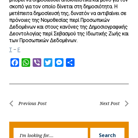
σκοπό για τον οποίο δίνεται στη δημοσιότητα. Η
μετέπειτα δημοσίευσή της, δυνατόν να αντιβαίνει σε
πρόνοιες της Νομοθεσίας περί Προσωπικών
Δεδομένων και στους κανόνες της Δημοσιογραφικής
Δεοντολογίας περί Σεβασμού της Ιδιωτικής Ζωής και
των Προσωπικών Δεδομένων.
T
–
F
F
W
V
T
M
S
a
h
i
w
e
h
c
a
b
i
s
a
e
t
e
t
s
r
b
s
r
t
e
e
Post
Previous Post
Next Post
o
A
e
n
Previous
Next
navigation
o
p
r
g
Post
Post
k
p
e
Searc
r
Search
for: