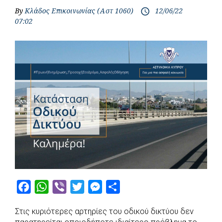
By
Κλάδος Επικοινωνίας (Αστ 1060)
12/06/22
access_time
07:02
F
W
V
T
M
S
a
h
i
w
e
h
Στις κυριότερες αρτηρίες του οδικού δικτύου δεν
c
a
b
i
s
a