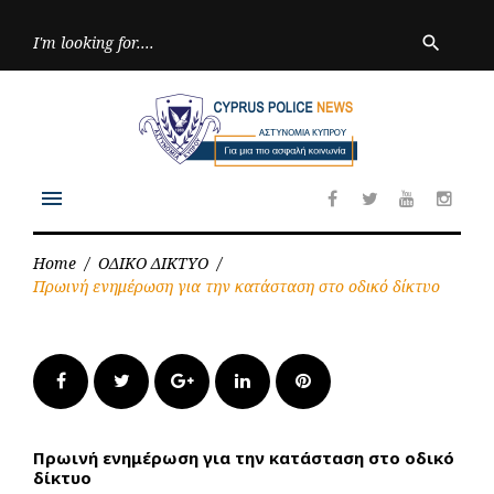
Skip
to
Searc
search
for:
content
menu
Facebook
Twitter
Youtube
Inst
Home
/
ΟΔΙΚΟ ΔΙΚΤΥΟ
/
Πρωινή ενημέρωση για την κατάσταση στο οδικό δίκτυο
Facebook
Twitter
Google+
LinkedIn
Pinterest
Πρωινή ενημέρωση για την κατάσταση στο οδικό
δίκτυο