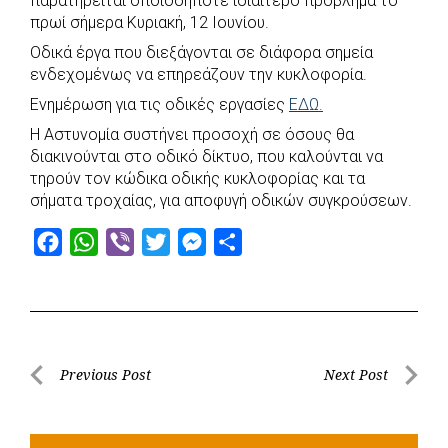
παρατηρείται οποιοδήποτε ιδιαίτερο πρόβλημα το
e
t
e
t
s
r
πρωί σήμερα Κυριακή, 12 Ιουνίου.
b
s
r
t
e
e
Οδικά έργα που διεξάγονται σε διάφορα σημεία
o
A
e
n
ενδεχομένως να επηρεάζουν την κυκλοφορία.
o
p
r
g
Ενημέρωση για τις οδικές εργασίες
ΕΔΩ.
k
p
e
Η Αστυνομία συστήνει προσοχή σε όσους θα
r
διακινούνται στο οδικό δίκτυο, που καλούνται να
τηρούν τον κώδικα οδικής κυκλοφορίας και τα
σήματα τροχαίας, για αποφυγή οδικών συγκρούσεων.
F
W
V
T
M
S
a
h
i
w
e
h
c
a
b
i
s
a
e
t
e
t
s
r
b
s
r
t
e
e
Post
Previous Post
Next Post
o
A
e
n
Previous
Next
navigation
o
p
r
g
Post
Post
k
p
e