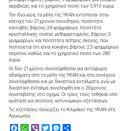
ακριβείας, και το χρηματικό ποσό των 5,910 ευρώ.
Την ίδια ώρα, τα μέλη της ΥΚΑΝ εντόπισαν στην
κατοχή του 21χρονου συνοδηγού, ποσότητα
κάνναβης βάρους 24 γραμμαρίων, ποσότητα
κρυσταλλικής ουσίας μεθαμφεταμίνης, βάρους 3
γραμμαρίων, και ποσότητα άσπρης σκόνης, που
πιστεύεται ότι είναι κοκαΐνη, βάρους 2,5 γραμμαρίων
περίπου, καθώς και το χρηματικό ποσό των 280
ευρώ.
Οι δύο 21χρονοι συνελήφθησαν για αυτόφωρα
αδικήματα από τα μέλη της ΥΚΑΝ και στη συνέχεια
συνελήφθησαν και με δικαστικά εντάλματα, ενώ με
δικαστικό ένταλμα συνελήφθη και ο 20χρονος
συνεπιβάτης στο όχημα. Οι τρεις τους τέθηκαν υπό
κράτηση για σκοπούς αστυνομικών εξετάσεων.
Τις εξετάσεις συνεχίζει το Κλιμάκιο της ΥΚΑΝ στη
Λευκωσία.
F
W
V
T
M
S