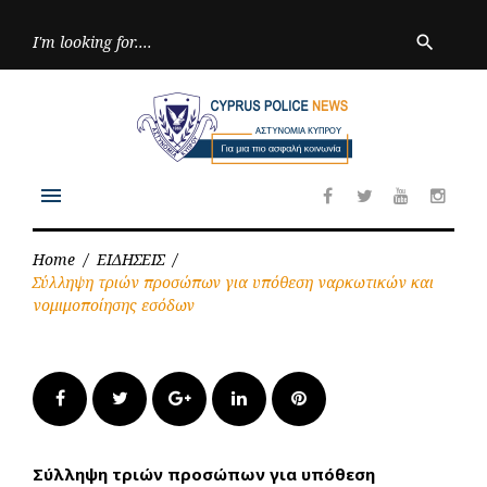
Skip
to
Searc
search
for:
content
menu
Facebook
Twitter
Youtube
Inst
Home
/
ΕΙΔΗΣΕΙΣ
/
Σύλληψη τριών προσώπων για υπόθεση ναρκωτικών και
νομιμοποίησης εσόδων
Facebook
Twitter
Google+
LinkedIn
Pinterest
Σύλληψη τριών προσώπων για υπόθεση