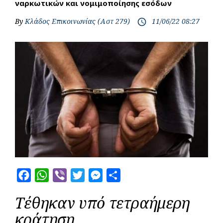
ναρκωτικών και νομιμοποίησης εσόδων
By
Κλάδος Επικοινωνίας (Αστ 279)
11/06/22 08:27
access_time
F
W
V
T
M
S
a
h
i
w
e
h
Τέθηκαν υπό τετραήμερη
c
a
b
i
s
a
κράτηση
e
t
e
t
s
r