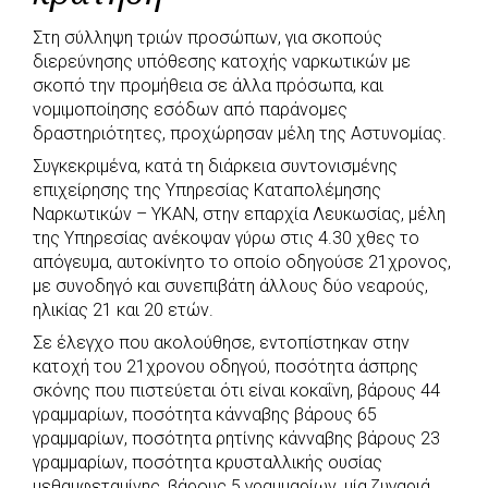
b
s
r
t
e
e
Στη σύλληψη τριών προσώπων, για σκοπούς
o
A
e
n
διερεύνησης υπόθεσης κατοχής ναρκωτικών με
o
p
r
g
σκοπό την προμήθεια σε άλλα πρόσωπα, και
k
p
e
νομιμοποίησης εσόδων από παράνομες
δραστηριότητες, προχώρησαν μέλη της Αστυνομίας.
r
Συγκεκριμένα, κατά τη διάρκεια συντονισμένης
επιχείρησης της Υπηρεσίας Καταπολέμησης
Ναρκωτικών – ΥΚΑΝ, στην επαρχία Λευκωσίας, μέλη
της Υπηρεσίας ανέκοψαν γύρω στις 4.30 χθες το
απόγευμα, αυτοκίνητο το οποίο οδηγούσε 21χρονος,
με συνοδηγό και συνεπιβάτη άλλους δύο νεαρούς,
ηλικίας 21 και 20 ετών.
Σε έλεγχο που ακολούθησε, εντοπίστηκαν στην
κατοχή του 21χρονου οδηγού, ποσότητα άσπρης
σκόνης που πιστεύεται ότι είναι κοκαΐνη, βάρους 44
γραμμαρίων, ποσότητα κάνναβης βάρους 65
γραμμαρίων, ποσότητα ρητίνης κάνναβης βάρους 23
γραμμαρίων, ποσότητα κρυσταλλικής ουσίας
μεθαμφεταμίνης, βάρους 5 γραμμαρίων, μία ζυγαριά