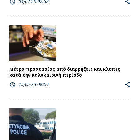
24/07/23 08:58
share
access_time
Μέτρα προστασίας από διαρρήξεις και κλοπές
κατά την καλοκαιρινή περίοδο
15/05/23 08:00
share
access_time