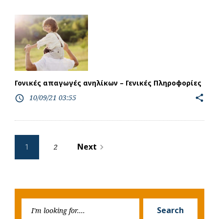
Γονικές απαγωγές ανηλίκων – Γενικές Πληροφορίες
10/09/21 03:55
share
access_time
Posts
Next
2
navigate_next
1
pagination
Searc
Search
for: