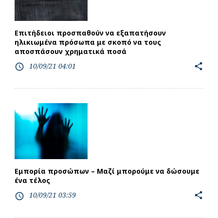
Επιτήδειοι προσπαθούν να εξαπατήσουν
ηλικιωμένα πρόσωπα με σκοπό να τους
αποσπάσουν χρηματικά ποσά
10/09/21 04:01
share
access_time
Εμπορία προσώπων – Μαζί μπορούμε να δώσουμε
ένα τέλος
10/09/21 03:59
share
access_time