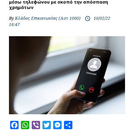
μέσω τηλεφώνου με σκοπό την απόσπαση
χρημάτων
By
Κλάδος Επικοινωνίας (Αστ 1060)
10/02/22
access_time
16:47
F
W
V
T
M
S
a
h
i
w
e
h