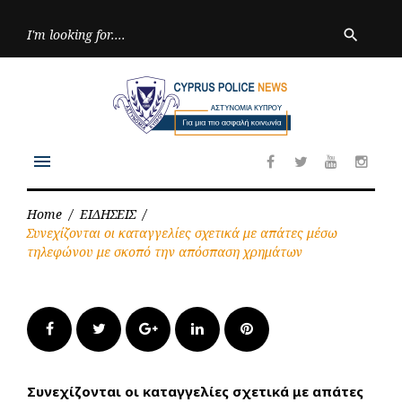
Skip
to
Searc
search
for:
content
menu
Facebook
Twitter
Youtube
Inst
Home
/
ΕΙΔΗΣΕΙΣ
/
Συνεχίζονται οι καταγγελίες σχετικά με απάτες μέσω
τηλεφώνου με σκοπό την απόσπαση χρημάτων
Facebook
Twitter
Google+
LinkedIn
Pinterest
Συνεχίζονται οι καταγγελίες σχετικά με απάτες