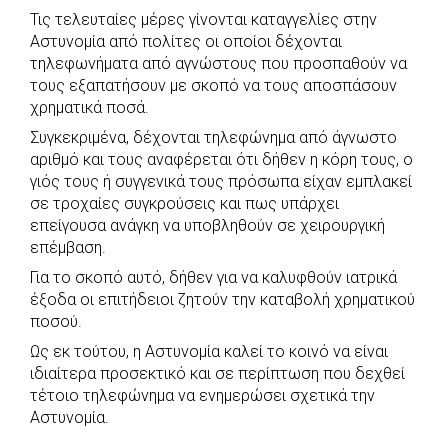
Τις τελευταίες μέρες γίνονται καταγγελίες στην
c
a
b
i
s
a
Αστυνομία από πολίτες οι οποίοι δέχονται
e
t
e
t
s
r
τηλεφωνήματα από αγνώστους που προσπαθούν να
b
s
r
t
e
e
τους εξαπατήσουν με σκοπό να τους αποσπάσουν
χρηματικά ποσά.
o
A
e
n
Συγκεκριμένα, δέχονται τηλεφώνημα από άγνωστο
o
p
r
g
αριθμό και τους αναφέρεται ότι δήθεν η κόρη τους, ο
k
p
e
γιός τους ή συγγενικά τους πρόσωπα είχαν εμπλακεί
r
σε τροχαίες συγκρούσεις και πως υπάρχει
επείγουσα ανάγκη να υποβληθούν σε χειρουργική
επέμβαση.
Για το σκοπό αυτό, δήθεν για να καλυφθούν ιατρικά
έξοδα οι επιτήδειοι ζητούν την καταβολή χρηματικού
ποσού.
Ως εκ τούτου, η Αστυνομία καλεί το κοινό να είναι
ιδιαίτερα προσεκτικό και σε περίπτωση που δεχθεί
τέτοιο τηλεφώνημα να ενημερώσει σχετικά την
Αστυνομία.