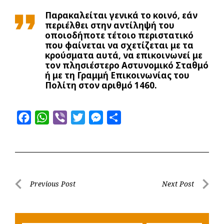
Παρακαλείται γενικά το κοινό, εάν
περιέλθει στην αντίληψή του
οποιοδήποτε τέτοιο περιστατικό
που φαίνεται να σχετίζεται με τα
κρούσματα αυτά, να επικοινωνεί με
τον πλησιέστερο Αστυνομικό Σταθμό
ή με τη Γραμμή Επικοινωνίας του
Πολίτη στον αριθμό 1460.
F
W
V
T
M
S
a
h
i
w
e
h
c
a
b
i
s
a
e
t
e
t
s
r
b
s
r
t
e
e
Post
Previous Post
Next Post
o
A
e
n
Previous
Next
navigation
o
p
r
g
Post
Post
k
p
e