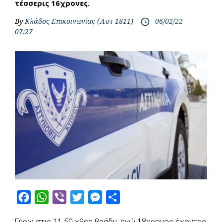
τέσσερις 16χρονες.
By
Κλάδος Επικοινωνίας (Αστ 1811)
06/02/22
access_time
07:27
F
W
V
T
M
S
a
h
i
w
e
h
Γύρω στις 11.50 χθες βράδυ, ενώ 18χρονος έχοντας