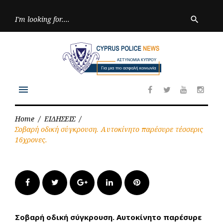
Skip
to
Searc
search
for:
content
menu
Facebook
Twitter
Youtube
Inst
Home
/
ΕΙΔΗΣΕΙΣ
/
Σοβαρή οδική σύγκρουση. Αυτοκίνητο παρέσυρε τέσσερις
16χρονες.
Facebook
Twitter
Google+
LinkedIn
Pinterest
Σοβαρή οδική σύγκρουση. Αυτοκίνητο παρέσυρε