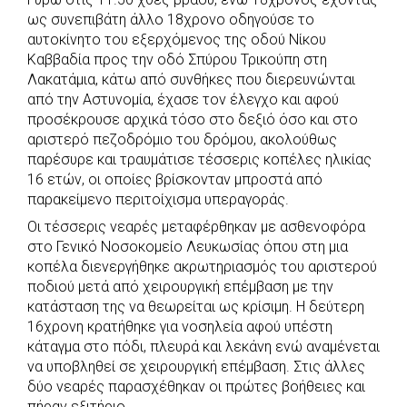
c
a
b
i
s
a
ως συνεπιβάτη άλλο 18χρονο οδηγούσε το
e
t
e
t
s
r
αυτοκίνητο του εξερχόμενος της οδού Νίκου
b
s
r
t
e
e
Καββαδία προς την οδό Σπύρου Τρικούπη στη
Λακατάμια, κάτω από συνθήκες που διερευνώνται
o
A
e
n
από την Αστυνομία, έχασε τον έλεγχο και αφού
o
p
r
g
προσέκρουσε αρχικά τόσο στο δεξιό όσο και στο
k
p
e
αριστερό πεζοδρόμιο του δρόμου, ακολούθως
r
παρέσυρε και τραυμάτισε τέσσερις κοπέλες ηλικίας
16 ετών, οι οποίες βρίσκονταν μπροστά από
παρακείμενο περιτοίχισμα υπεραγοράς.
Οι τέσσερις νεαρές μεταφέρθηκαν με ασθενοφόρα
στο Γενικό Νοσοκομείο Λευκωσίας όπου στη μια
κοπέλα διενεργήθηκε ακρωτηριασμός του αριστερού
ποδιού μετά από χειρουργική επέμβαση με την
κατάσταση της να θεωρείται ως κρίσιμη. Η δεύτερη
16χρονη κρατήθηκε για νοσηλεία αφού υπέστη
κάταγμα στο πόδι, πλευρά και λεκάνη ενώ αναμένεται
να υποβληθεί σε χειρουργική επέμβαση. Στις άλλες
δύο νεαρές παρασχέθηκαν οι πρώτες βοήθειες και
πήραν εξιτήριο.