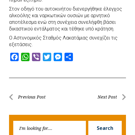
Στον οδηγό του αυτοκινήτου διενεργήθηκε έλεγχος
αλκοόλης και ναρκωτικών ουσιών με αρνητικό
αποτέλεσμα ενώ στη συνέχεια συνελήφθη βάσει
δικαστικού εντάλματος και τέθηκε υπό κράτηση.
Ο Αστυνομικός Σταθμός Λακατάμιας συνεχίζει τις
εξετάσεις.
F
W
V
T
M
S
a
h
i
w
e
h
c
a
b
i
s
a
e
t
e
t
s
r
b
s
r
t
e
e
Post
Previous Post
Next Post
o
A
e
n
Previous
Next
navigation
o
p
r
g
Post
Post
k
p
e
Searc
r
Search
for: