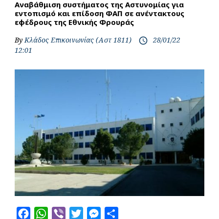
Αναβάθμιση συστήματος της Αστυνομίας για
εντοπισμό και επίδοση ΦΑΠ σε ανέντακτους
εφέδρους της Εθνικής Φρουράς
By
Κλάδος Επικοινωνίας (Αστ 1811)
28/01/22
access_time
12:01
F
W
V
T
M
S