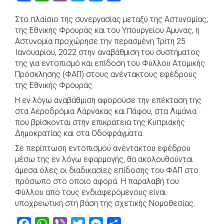
a
h
i
w
e
h
Στο πλαίσιο της συνεργασίας μεταξύ της Αστυνομίας,
c
a
b
i
s
a
της Εθνικής Φρουράς και του Υπουργείου Άμυνας, η
e
t
e
t
s
r
Αστυνομία προχώρησε την περασμένη Τρίτη 25
b
s
r
t
e
e
Ιανουαρίου, 2022 στην αναβάθμιση του συστήματος
της για εντοπισμό και επίδοση του Φύλλου Ατομικής
o
A
e
n
Πρόσκλησης (ΦΑΠ) στους ανέντακτους εφέδρους
o
p
r
g
της Εθνικής Φρουράς.
k
p
e
Η εν λόγω αναβάθμιση αφορούσε την επέκταση της
r
στα Αεροδρόμια Λάρνακας και Πάφου, στα Λιμάνια
που βρίσκονται στην επικράτεια της Κυπριακής
Δημοκρατίας και στα Οδοφράγματα.
Σε περίπτωση εντοπισμού ανέντακτου εφέδρου
μέσω της εν λόγω εφαρμογής, θα ακολουθούνται
άμεσα όλες οι διαδικασίες επίδοσης του ΦΑΠ στο
πρόσωπο στο οποίο αφορά. Η παραλαβή του
Φύλλου από τους ενδιαφερόμενους είναι
υποχρεωτική στη βάση της σχετικής Νομοθεσίας.
F
W
V
T
M
S