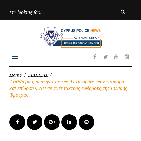
Skip
to
Searc
search
for:
content
menu
Facebook
Twitter
Youtube
Inst
Home
/
ΕΙΔΗΣΕΙΣ
/
Αναβάθμιση συστήματος της Αστυνομίας για εντοπισμό
και επίδοση ΦΑΠ σε ανέντακτους εφέδρους της Εθνικής
Φρουράς
Facebook
Twitter
Google+
LinkedIn
Pinterest