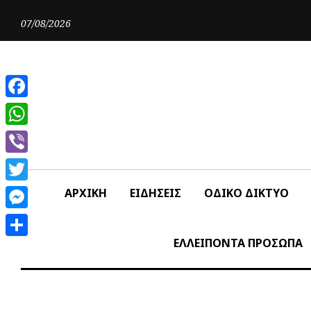
Skip
to
07/08/2026
content
Facebook
WhatsApp
Viber
Twitter
ΑΡΧΙΚΗ
ΕΙΔΗΣΕΙΣ
ΟΔΙΚΟ ΔΙΚΤΥΟ
Messenger
ΕΛΛΕΙΠΟΝΤΑ ΠΡΟΣΩΠΑ
Share