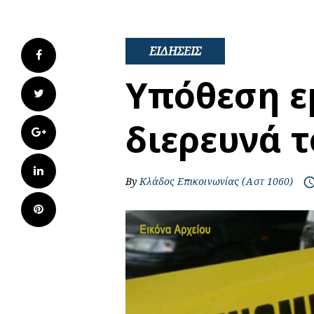
ΕΙΔΗΣΕΙΣ
Facebook
Υπόθεση 
Twitter
διερευνά 
Google+
LinkedIn
By
Κλάδος Επικοινωνίας (Αστ 1060)
access_t
Pinterest