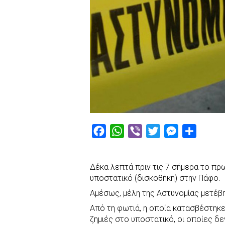
F
W
V
T
M
S
a
h
i
w
e
h
c
a
b
i
s
a
Δέκα λεπτά πριν τις 7 σήμερα το πρ
e
t
e
t
s
r
υποστατικό (δισκοθήκη) στην Πάφο.
b
s
r
t
e
e
Αμέσως, μέλη της Αστυνομίας μετέβ
o
A
e
n
Από τη φωτιά, η οποία κατασβέστηκ
o
p
r
g
ζημιές στο υποστατικό, οι οποίες δε