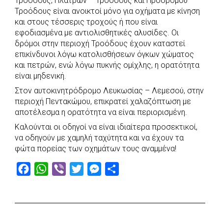
Τροόδους, Πλατρών – Τροόδους και Προδρόμου –
e
t
e
t
s
r
Τροόδους είναι ανοικτοί μόνο για οχήματα με κίνηση
b
s
r
t
e
e
και στους τέσσερις τροχούς ή που είναι
εφοδιασμένα με αντιολισθητικές αλυσίδες. Οι
o
A
e
n
δρόμοι στην περιοχή Τροόδους έχουν καταστεί
o
p
r
g
επικίνδυνοι λόγω κατολισθήσεων όγκων χώματος
k
p
e
και πετρών, ενώ λόγω πυκνής ομίχλης, η ορατότητα
r
είναι μηδενική.
Στον αυτοκινητρόδρομο Λευκωσίας – Λεμεσού, στην
περιοχή Πεντακώμου, επικρατεί χαλαζόπτωση με
αποτέλεσμα η ορατότητα να είναι περιορισμένη.
Καλούνται οι οδηγοί να είναι ιδιαίτερα προσεκτικοί,
να οδηγούν με χαμηλή ταχύτητα και να έχουν τα
φώτα πορείας των οχημάτων τους αναμμένα!
F
W
V
T
M
S
a
h
i
w
e
h
c
a
b
i
s
a
e
t
e
t
s
r