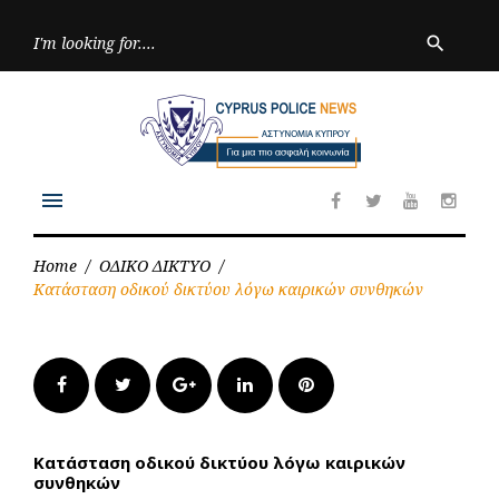
Skip
to
Searc
search
for:
content
menu
Facebook
Twitter
Youtube
Inst
Home
/
ΟΔΙΚΟ ΔΙΚΤΥΟ
/
Κατάσταση οδικού δικτύου λόγω καιρικών συνθηκών
Facebook
Twitter
Google+
LinkedIn
Pinterest
Κατάσταση οδικού δικτύου λόγω καιρικών
συνθηκών