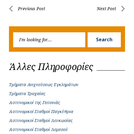
b
s
r
t
e
e
Post
Previous Post
Next Post
o
A
e
n
Previous
Next
navigation
o
p
r
g
Post
Post
k
p
e
Searc
r
Search
for:
Άλλες Πληροφορίες
Τμήματα Ανιχνεύσεως Εγκλημάτων
Τμήματα Τροχαίας
Αστυνομικοί της Γειτονιάς
Αστυνομικοί Σταθμοί Παγκύπρια
Αστυνομικοί Σταθμοί Λευκωσίας
Αστυνομικοί Σταθμοί Λεμεσού