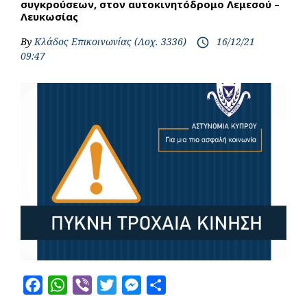
συγκρούσεων, στον αυτοκινητόδρομο Λεμεσού –
Λευκωσίας
By
Κλάδος Επικοινωνίας (Λοχ. 3336)
16/12/21
access_time
09:47
F
W
V
T
M
S
a
h
i
w
e
h