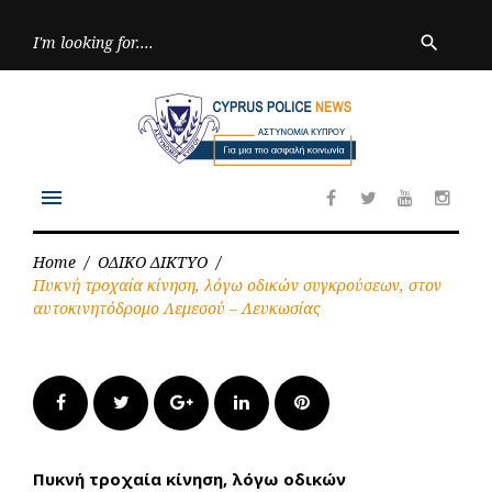
Skip
to
Searc
search
for:
content
menu
Facebook
Twitter
Youtube
Inst
Home
/
ΟΔΙΚΟ ΔΙΚΤΥΟ
/
Πυκνή τροχαία κίνηση, λόγω οδικών συγκρούσεων, στον
αυτοκινητόδρομο Λεμεσού – Λευκωσίας
Facebook
Twitter
Google+
LinkedIn
Pinterest
Πυκνή τροχαία κίνηση, λόγω οδικών