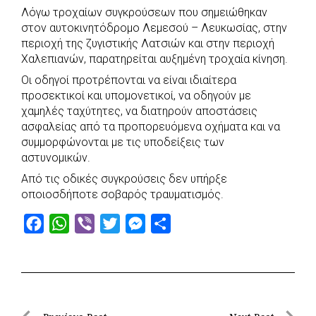
Λόγω τροχαίων συγκρούσεων που σημειώθηκαν
c
a
b
i
s
a
στον αυτοκινητόδρομο Λεμεσού – Λευκωσίας, στην
e
t
e
t
s
r
περιοχή της ζυγιστικής Λατσιών και στην περιοχή
b
s
r
t
e
e
Χαλεπιανών, παρατηρείται αυξημένη τροχαία κίνηση.
o
A
e
n
Οι οδηγοί προτρέπονται να είναι ιδιαίτερα
προσεκτικοί και υπομονετικοί, να οδηγούν με
o
p
r
g
χαμηλές ταχύτητες, να διατηρούν αποστάσεις
k
p
e
ασφαλείας από τα προπορευόμενα οχήματα και να
r
συμμορφώνονται με τις υποδείξεις των
αστυνομικών.
Από τις οδικές συγκρούσεις δεν υπήρξε
οποιοσδήποτε σοβαρός τραυματισμός.
F
W
V
T
M
S
a
h
i
w
e
h
c
a
b
i
s
a
e
t
e
t
s
r
b
s
r
t
e
e