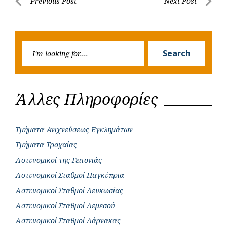
Post
Previous Post
Next Post
o
A
e
n
Previous
Next
navigation
o
p
r
g
Post
Post
k
p
e
Searc
r
Search
for:
Άλλες Πληροφορίες
Τμήματα Ανιχνεύσεως Εγκλημάτων
Τμήματα Τροχαίας
Αστυνομικοί της Γειτονιάς
Αστυνομικοί Σταθμοί Παγκύπρια
Αστυνομικοί Σταθμοί Λευκωσίας
Αστυνομικοί Σταθμοί Λεμεσού
Αστυνομικοί Σταθμοί Λάρνακας