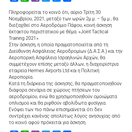
a
h
i
w
e
h
Πληροφορείται το κοινό ότι, αύριο Τρίτη 30
c
a
b
i
s
a
Νοεμβρίου, 2021, μεταξύ των ωρών 2μ.μ. – 5μ.μ., θα
e
t
e
t
s
r
διεξαχθεί στο Αεροδρόμιο Πάφου, κοινή άσκηση
b
s
r
t
e
e
έκτακτου περιστατικού με θέμα: «Joint Tactical
Training 2021».
o
A
e
n
Στην άσκηση, η οποία πραγματοποιείται από τη
o
p
r
g
Διεύθυνση Ασφάλειας Αεροδρομίων (Δ.Α.Σ.Α.) και την
k
p
e
Αεροπορική Ασφάλεια Ισραηλινών Αρχών, θα
r
συμμετέχουν επίσης μεταξύ άλλων, η διαχειρίστρια
εταιρεία Hermes Airports Ltd και η Πολιτική
Αεροπορία.
Κατά τη διάρκεια της άσκησης, θα πραγματοποιηθούν
διάφορα σενάρια σε χώρους πτήσεων του
αεροδρομίου, ενώ θα χρησιμοποιηθούν ομοιώματα
οπλισμού και θα ριφθούν αβολίδωτα φυσίγγια.
Ενόψει των πιο πάνω επισημαίνεται ότι δεν
συντρέχει κανένας απολύτως λόγος ανησυχίας από
το κοινό αφού πρόκειται για άσκηση.