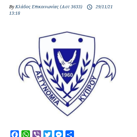
By
Κλάδος Επικοινωνίας (Αστ 3633)
29/11/21
access_time
13:18
F
W
V
T
M
S