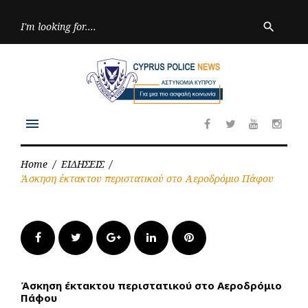
Skip
to
Searc
search
for:
content
menu
Facebook
Twitter
Youtube
Inst
Home
/
ΕΙΔΗΣΕΙΣ
/
Άσκηση έκτακτου περιστατικού στο Αεροδρόμιο Πάφου
Facebook
Twitter
Google+
LinkedIn
Pinterest
Άσκηση έκτακτου περιστατικού στο Αεροδρόμιο
Πάφου