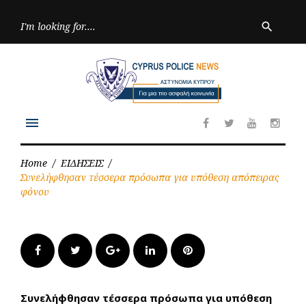
Skip
to
Searc
search
for:
content
menu
Facebook
Twitter
Youtube
Inst
Home
/
ΕΙΔΗΣΕΙΣ
/
Συνελήφθησαν τέσσερα πρόσωπα για υπόθεση απόπειρας
φόνου
Facebook
Twitter
Google+
LinkedIn
Pinterest
Συνελήφθησαν τέσσερα πρόσωπα για υπόθεση