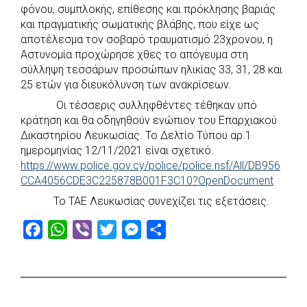
φόνου, συμπλοκής, επίθεσης και πρόκλησης βαριάς
e
t
e
t
s
r
και πραγματικής σωματικής βλάβης, που είχε ως
b
s
r
t
e
e
αποτέλεσμα τον σοβαρό τραυματισμό 23χρονου, η
Αστυνομία προχώρησε χθες το απόγευμα στη
o
A
e
n
σύλληψη τεσσάρων προσώπων ηλικίας 33, 31, 28 και
o
p
r
g
25 ετών για διευκόλυνση των ανακρίσεων.
k
p
e
Οι τέσσερις συλληφθέντες τέθηκαν υπό
r
κράτηση και θα οδηγηθούν ενώπιον του Επαρχιακού
Δικαστηρίου Λευκωσίας. Το Δελτίο Τύπου αρ.1
ημερομηνίας 12/11/2021 είναι σχετικό.
https://www.police.gov.cy/police/police.nsf/All/DB956
CCA4056CDE3C225878B001F3C10?OpenDocument
Το ΤΑΕ Λευκωσίας συνεχίζει τις εξετάσεις.
F
W
V
T
M
S
a
h
i
w
e
h
c
a
b
i
s
a
e
t
e
t
s
r
b
s
r
t
e
e