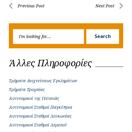
Post
Previous Post
Next Post
o
A
e
n
Previous
Next
navigation
o
p
r
g
Post
Post
k
p
e
Searc
r
Search
for:
Άλλες Πληροφορίες
Τμήματα Ανιχνεύσεως Εγκλημάτων
Τμήματα Τροχαίας
Αστυνομικοί της Γειτονιάς
Αστυνομικοί Σταθμοί Παγκύπρια
Αστυνομικοί Σταθμοί Λευκωσίας
Αστυνομικοί Σταθμοί Λεμεσού