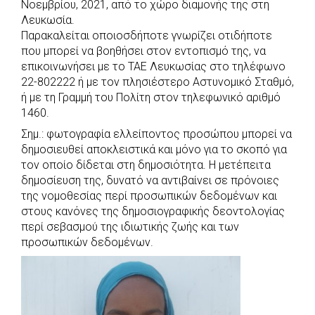
b
s
r
t
e
e
Νοεμβρίου, 2021, από το χώρο διαμονής της στη
Λευκωσία.
o
A
e
n
Παρακαλείται οποιοσδήποτε γνωρίζει οτιδήποτε
o
p
r
g
που μπορεί να βοηθήσει στον εντοπισμό της, να
k
p
e
επικοινωνήσει με το ΤΑΕ Λευκωσίας στο τηλέφωνο
r
22-802222 ή με τον πλησιέστερο Αστυνομικό Σταθμό,
ή με τη Γραμμή του Πολίτη στον τηλεφωνικό αριθμό
1460.
Σημ.: φωτογραφία ελλείποντος προσώπου μπορεί να
δημοσιευθεί αποκλειστικά και μόνο για το σκοπό για
τον οποίο δίδεται στη δημοσιότητα. Η μετέπειτα
δημοσίευση της, δυνατό να αντιβαίνει σε πρόνοιες
της νομοθεσίας περί προσωπικών δεδομένων και
στους κανόνες της δημοσιογραφικής δεοντολογίας
περί σεβασμού της ιδιωτικής ζωής και των
προσωπικών δεδομένων.