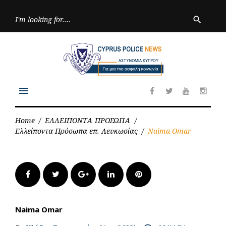
Skip
to
Searc
search
for:
content
menu
Facebook
Twitter
Youtube
Inst
Home
/
ΕΛΛΕΙΠΟΝΤΑ ΠΡΟΣΩΠΑ
/
Ελλείποντα Πρόσωπα επ. Λευκωσίας
/
Naima Omar
Facebook
Twitter
Google+
LinkedIn
Pinterest
Naima Omar