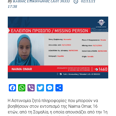
By
Κλάδος Επικοινωνίας (Αστ 3633)
02/11/21
access_time
17:38
F
W
V
T
M
S
a
h
i
w
e
h
Η Αστυνομία ζητά πληροφορίες που μπορούν να
c
a
b
i
s
a
βοηθήσουν στον εντοπισμό της Naima Omar, 16
e
t
e
t
s
r
ετών, από τη Σομαλία, η οποία απουσιάζει από την 1η