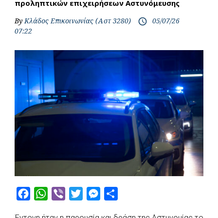
προληπτικών επιχειρήσεων Αστυνόμευσης
By
Κλάδος Επικοινωνίας (Αστ 3280)
05/07/26
access_time
07:22
F
W
V
T
M
S
a
h
i
w
e
h
Έντονη ήταν η παρουσία και δράση της Αστυνομίας το