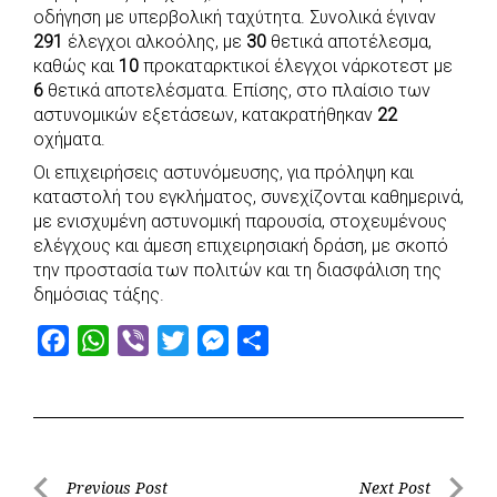
οδήγηση με υπερβολική ταχύτητα. Συνολικά έγιναν
291
έλεγχοι αλκοόλης, με
30
θετικά αποτέλεσμα,
καθώς και
10
προκαταρκτικοί έλεγχοι νάρκοτεστ με
6
θετικά αποτελέσματα. Επίσης, στο πλαίσιο των
αστυνομικών εξετάσεων, κατακρατήθηκαν
22
οχήματα.
Οι επιχειρήσεις αστυνόμευσης, για πρόληψη και
καταστολή του εγκλήματος, συνεχίζονται καθημερινά,
με ενισχυμένη αστυνομική παρουσία, στοχευμένους
ελέγχους και άμεση επιχειρησιακή δράση, με σκοπό
την προστασία των πολιτών και τη διασφάλιση της
δημόσιας τάξης.
F
W
V
T
M
S
a
h
i
w
e
h
c
a
b
i
s
a
e
t
e
t
s
r
b
s
r
t
e
e
Post
Previous Post
Next Post
o
A
e
n