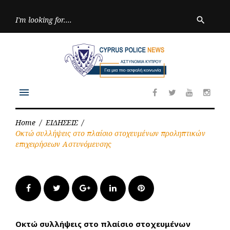
Skip
to
Searc
search
for:
content
menu
Facebook
Twitter
Youtube
Inst
Home
/
ΕΙΔΗΣΕΙΣ
/
Οκτώ συλλήψεις στο πλαίσιο στοχευμένων προληπτικών
επιχειρήσεων Αστυνόμευσης
Facebook
Twitter
Google+
LinkedIn
Pinterest
Οκτώ συλλήψεις στο πλαίσιο στοχευμένων