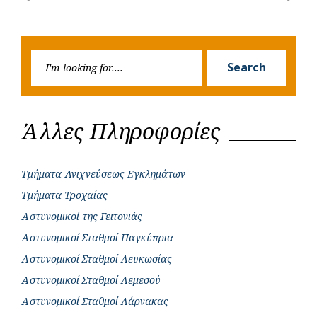
Previous
Next
navigation
o
p
r
g
Post
Post
k
p
e
Searc
r
Search
for:
Άλλες Πληροφορίες
Τμήματα Ανιχνεύσεως Εγκλημάτων
Τμήματα Τροχαίας
Αστυνομικοί της Γειτονιάς
Αστυνομικοί Σταθμοί Παγκύπρια
Αστυνομικοί Σταθμοί Λευκωσίας
Αστυνομικοί Σταθμοί Λεμεσού
Αστυνομικοί Σταθμοί Λάρνακας