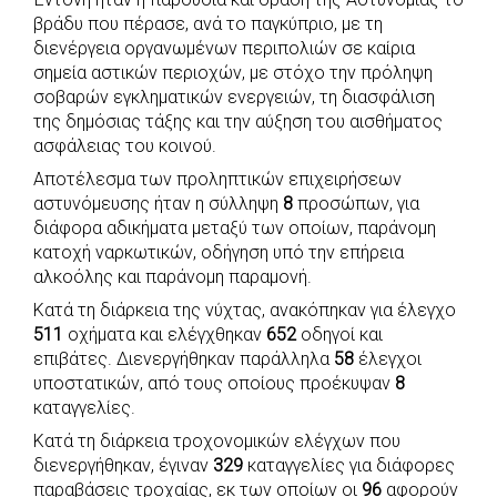
c
a
b
i
s
a
βράδυ που πέρασε, ανά το παγκύπριο, με τη
e
t
e
t
s
r
διενέργεια οργανωμένων περιπολιών σε καίρια
b
s
r
t
e
e
σημεία αστικών περιοχών, με στόχο την πρόληψη
σοβαρών εγκληματικών ενεργειών, τη διασφάλιση
o
A
e
n
της δημόσιας τάξης και την αύξηση του αισθήματος
o
p
r
g
ασφάλειας του κοινού.
k
p
e
Αποτέλεσμα των προληπτικών επιχειρήσεων
r
αστυνόμευσης ήταν η σύλληψη
8
προσώπων, για
διάφορα αδικήματα μεταξύ των οποίων, παράνομη
κατοχή ναρκωτικών, οδήγηση υπό την επήρεια
αλκοόλης και παράνομη παραμονή.
Κατά τη διάρκεια της νύχτας, ανακόπηκαν για έλεγχο
511
οχήματα και ελέγχθηκαν
652
οδηγοί και
επιβάτες. Διενεργήθηκαν παράλληλα
58
έλεγχοι
υποστατικών, από τους οποίους προέκυψαν
8
καταγγελίες.
Κατά τη διάρκεια τροχονομικών ελέγχων που
διενεργήθηκαν, έγιναν
329
καταγγελίες για διάφορες
παραβάσεις τροχαίας, εκ των οποίων οι
96
αφορούν