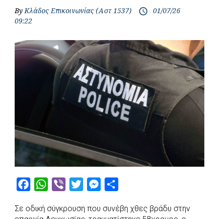
By
Κλάδος Επικοινωνίας (Αστ 1537)
01/07/26
access_time
09:22
F
W
V
T
M
S
a
h
i
w
e
h
Σε οδική σύγκρουση που συνέβη χθες βράδυ στην
c
a
b
i
s
a