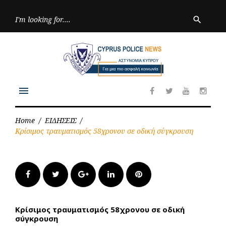
Skip
to
Searc
search
for:
content
menu
Facebook
Twitter
Youtube
Inst
Home
/
ΕΙΔΗΣΕΙΣ
/
Κρίσιμος τραυματισμός 58χρονου σε οδική σύγκρουση
Facebook
Twitter
Google+
LinkedIn
Pinterest
Κρίσιμος τραυματισμός 58χρονου σε οδική
σύγκρουση