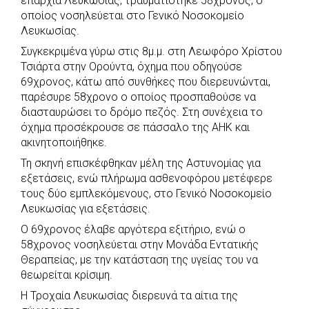
επαρχία Λευκωσίας, τραυματίστηκε 58χρονος, ο
e
t
e
t
s
r
οποίος νοσηλεύεται στο Γενικό Νοσοκομείο
b
s
r
t
e
e
Λευκωσίας.
o
A
e
n
Συγκεκριμένα γύρω στις 8μ.μ. στη Λεωφόρο Χρίστου
Τσιάρτα στην Ορούντα, όχημα που οδηγούσε
o
p
r
g
69χρονος, κάτω από συνθήκες που διερευνώνται,
k
p
e
παρέσυρε 58χρονο ο οποίος προσπαθούσε να
r
διασταυρώσει το δρόμο πεζός. Στη συνέχεια το
όχημα προσέκρουσε σε πάσσαλο της ΑΗΚ και
ακινητοποιήθηκε.
Τη σκηνή επισκέφθηκαν μέλη της Αστυνομίας για
εξετάσεις, ενώ πλήρωμα ασθενοφόρου μετέφερε
τους δύο εμπλεκόμενους, στο Γενικό Νοσοκομείο
Λευκωσίας για εξετάσεις.
Ο 69χρονος έλαβε αργότερα εξιτήριο, ενώ ο
58χρονος νοσηλεύεται στην Μονάδα Εντατικής
Θεραπείας, με την κατάσταση της υγείας του να
θεωρείται κρίσιμη.
Η Τροχαία Λευκωσίας διερευνά τα αίτια της