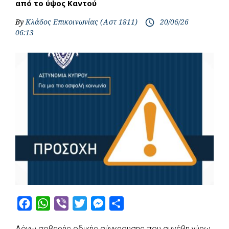
από το ύψος Καντού
By
Κλάδος Επικοινωνίας (Αστ 1811)
20/06/26
access_time
06:13
F
W
V
T
M
S
a
h
i
w
e
h
Λόγω σοβαρής οδικής σύγκρουσης που συνέβη γύρω