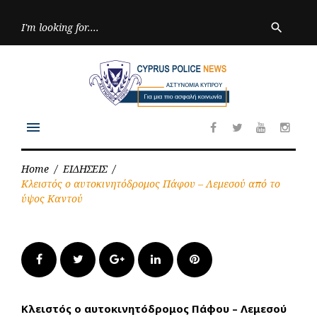
Skip
to
Searc
search
for:
content
menu
Facebook
Twitter
Youtube
Inst
Home
/
ΕΙΔΗΣΕΙΣ
/
Κλειστός ο αυτοκινητόδρομος Πάφου – Λεμεσού από το
ύψος Καντού
Facebook
Twitter
Google+
LinkedIn
Pinterest
Κλειστός ο αυτοκινητόδρομος Πάφου – Λεμεσού