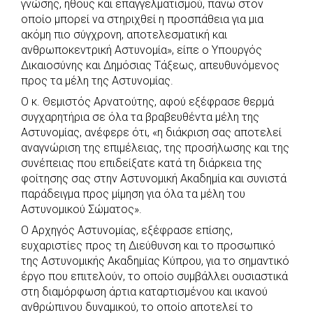
γνώσης, ήθους και επαγγελματισμού, πάνω στον
οποίο μπορεί να στηριχθεί η προσπάθεια για μια
ακόμη πιο σύγχρονη, αποτελεσματική και
ανθρωποκεντρική Αστυνομία», είπε ο Υπουργός
Δικαιοσύνης και Δημόσιας Τάξεως, απευθυνόμενος
προς τα μέλη της Αστυνομίας.
Ο κ. Θεμιστός Αρνατούτης, αφού εξέφρασε θερμά
συγχαρητήρια σε όλα τα βραβευθέντα μέλη της
Αστυνομίας, ανέφερε ότι, «η διάκριση σας αποτελεί
αναγνώριση της επιμέλειας, της προσήλωσης και της
συνέπειας που επιδείξατε κατά τη διάρκεια της
φοίτησης σας στην Αστυνομική Ακαδημία και συνιστά
παράδειγμα προς μίμηση για όλα τα μέλη του
Αστυνομικού Σώματος».
Ο Αρχηγός Αστυνομίας, εξέφρασε επίσης,
ευχαριστίες προς τη Διεύθυνση και το προσωπικό
της Αστυνομικής Ακαδημίας Κύπρου, για το σημαντικό
έργο που επιτελούν, το οποίο συμβάλλει ουσιαστικά
στη διαμόρφωση άρτια καταρτισμένου και ικανού
ανθρώπινου δυναμικού, το οποίο αποτελεί το