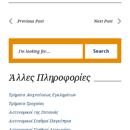
e
t
e
t
s
r
b
s
r
t
e
e
Post
Previous Post
Next Post
o
A
e
n
Previous
Next
navigation
o
p
r
g
Post
Post
k
p
e
Searc
r
Search
for:
Άλλες Πληροφορίες
Τμήματα Ανιχνεύσεως Εγκλημάτων
Τμήματα Τροχαίας
Αστυνομικοί της Γειτονιάς
Αστυνομικοί Σταθμοί Παγκύπρια
Αστυνομικοί Σταθμοί Λευκωσίας