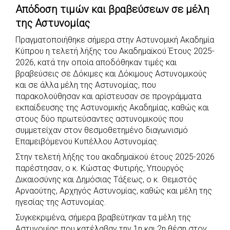
Απόδοση τιμών και βραβεύσεων σε μέλη
c
a
b
i
s
a
της Αστυνομίας
e
t
e
t
s
r
Πραγματοποιήθηκε σήμερα στην Αστυνομική Ακαδημία
b
s
r
t
e
e
Κύπρου η τελετή λήξης του Ακαδημαϊκού Έτους 2025-
o
A
e
n
2026, κατά την οποία αποδόθηκαν τιμές και
o
p
r
g
βραβεύσεις σε Δόκιμες και Δόκιμους Αστυνομικούς
k
p
e
και σε άλλα μέλη της Αστυνομίας, που
παρακολούθησαν και αρίστευσαν σε προγράμματα
r
εκπαίδευσης της Αστυνομικής Ακαδημίας, καθώς και
στους δύο πρωτεύσαντες αστυνομικούς που
συμμετείχαν στον θεσμοθετημένο διαγωνισμό
Επαμειβόμενου Κυπέλλου Αστυνομίας.
Στην τελετή λήξης του ακαδημαϊκού έτους 2025-2026
παρέστησαν, ο κ. Κώστας Φυτιρής, Υπουργός
Δικαιοσύνης και Δημόσιας Τάξεως, ο κ. Θεμιστός
Αρναούτης, Αρχηγός Αστυνομίας, καθώς και μέλη της
ηγεσίας της Αστυνομίας.
Συγκεκριμένα, σήμερα βραβεύτηκαν τα μέλη της
Αστυνομίας που κατέλαβαν την 1η και 2η θέση στον