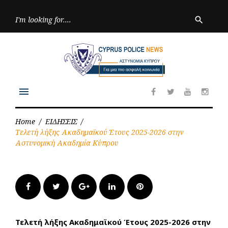
Skip
to
Searc
search
for:
content
menu
Facebook
Twitter
Youtube
Inst
Home
/
ΕΙΔΗΣΕΙΣ
/
Τελετή λήξης Ακαδημαϊκού Έτους 2025-2026 στην
Αστυνομική Ακαδημία Κύπρου
Facebook
Twitter
Google+
LinkedIn
Pinterest
Τελετή λήξης Ακαδημαϊκού Έτους 2025-2026 στην