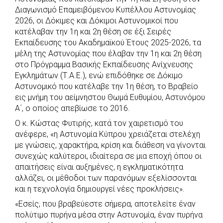
Διαγωνισμό Επαμειβόμενου Κυπέλλου Αστυνομίας
2026, οι Δόκιμες και Δόκιμοι Αστυνομικοί που
κατέλαβαν την 1η και 2η θέση σε έξι Σειρές
Εκπαίδευσης του Ακαδημαϊκού Έτους 2025-2026, τα
μέλη της Αστυνομίας που έλαβαν την 1η και 2η θέση
στο Πρόγραμμα Βασικής Εκπαίδευσης Ανίχνευσης
Εγκλημάτων (Τ.Α.Ε.), ενώ επιδόθηκε σε Δόκιμο
Αστυνομικό που κατέλαβε την 1η θέση, το Βραβείο
εις μνήμη του αείμνηστου Θωμά Ευθυμίου, Αστυνόμου
Α΄, ο οποίος απεβίωσε το 2016.
Ο κ. Κώστας Φυτιρής, κατά τον χαιρετισμό του
ανέφερε, «η Αστυνομία Κύπρου χρειάζεται στελέχη
με γνώσεις, χαρακτήρα, κρίση και διάθεση να γίνονται
συνεχώς καλύτεροι, ιδιαίτερα σε μια εποχή όπου οι
απαιτήσεις είναι αυξημένες, η εγκληματικότητα
αλλάζει, οι μέθοδοι των παρανόμων εξελίσσονται
και η τεχνολογία δημιουργεί νέες προκλήσεις».
«Εσείς, που βραβεύεστε σήμερα, αποτελείτε έναν
πολύτιμο πυρήνα μέσα στην Αστυνομία, έναν πυρήνα