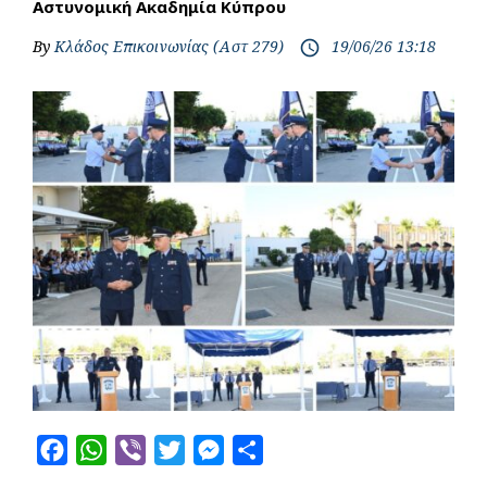
Αστυνομική Ακαδημία Κύπρου
By
Κλάδος Επικοινωνίας (Αστ 279)
19/06/26 13:18
access_time
F
W
V
T
M
S
a
h
i
w
e
h