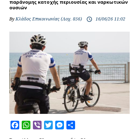
παράνομης κατοχής περιουσίας και ναρκωτικών
ουσιών
By
Κλάδος Επικοινωνίας (Λοχ. 856)
16/06/26 11:02
access_time
F
W
V
T
M
S
a
h
i
w
e
h