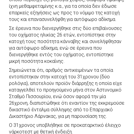
ίχνη μεθαμφεταμίνης κ.α., για τα οποία δεν έδωσε
επαρκείς εξηγήσεις ως προς το νόμιμο της κατοχή
τους και επανασυνελήφθη για αυτόφωρο αδίκημα.
Σε έρευνα που διενεργήθηκε στις δύο επιβαίνουσες
του οχήματος ηλικίας 26 ετών, εντοπίστηκε στην
κατοχή τους ποσότητα κάνναβης και συνελήφθησαν
για αυτόφωρο αδίκημα, ενώ σε έρευνα που
διενεργήθηκε εντός του οχήματος, εντοπίστηκε
μικρή ποσότητα κοκαΐνης.
Σημειώνεται ότι, αριθμός αντικειμένων τα οποία
εντοπίστηκαν στην κατοχή του 31χρονου (δύο
ρολόγια), αποτελούν προϊόν διάρρηξης η οποία είχε
καταγγελθεί το προηγούμενο μήνα στον Αστυνομικό
Σταθμό Πισσουρίου, ενώ όσον αφορά την μία
26χρονη, διαπιστώθηκε ότι εναντίον της εκκρεμούσε
δικαστικό ένταλμα σύλληψης από το Επαρχιακό
Δικαστήριο Λάρνακας, για μη παρουσίαση της.
Ο 31χρονος υποβλήθηκε σε προκαταρκτικό έλεγχο
νάρκοτεστ με θετική ένδειξη.