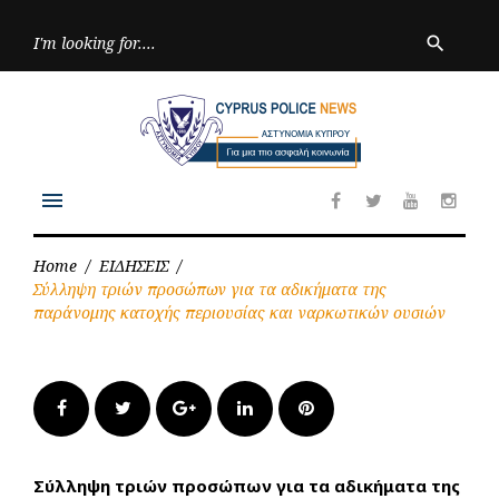
Skip
to
Searc
search
for:
content
menu
Facebook
Twitter
Youtube
Inst
Home
/
ΕΙΔΗΣΕΙΣ
/
Σύλληψη τριών προσώπων για τα αδικήματα της
παράνομης κατοχής περιουσίας και ναρκωτικών ουσιών
Facebook
Twitter
Google+
LinkedIn
Pinterest
Σύλληψη τριών προσώπων για τα αδικήματα της