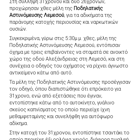
Στη σύλληψη 31χρονου και δύο 26χρονων,
c
a
b
i
s
a
προχώρησαν χθες μέλη της
Ποδηλατικής
e
t
e
t
s
r
Αστυνόμευσης Λεμεσού
, για τα αδικήματα της
b
s
r
t
e
e
παράνομης κατοχής περιουσίας και ναρκωτικών
ουσιών.
o
A
e
n
Συγκεκριμένα, γύρω στις 5:30μ.μ. χθες, μέλη της
o
p
r
g
Ποδηλατικής Αστυνόμευσης Λεμεσού, εντόπισαν
k
p
e
όχημα με τρεις επιβαίνοντες να σταματά σε ανοικτό
r
χώρο της οδού Αλεξάνδρειας στη Λεμεσό, και στη
συνέχεια ο οδηγός του οχήματος να ρίχνει άγνωστο
αντικείμενο κάτω από αυτό.
Τα μέλη της Ποδηλατικής Αστυνόμευσης προσέγγισαν
τον οδηγό, όπου διαπιστώθηκε ότι επρόκειτο για
31χρονο, ενώ από εξετάσεις που έγιναν,
εντοπίστηκε κάτω από το αυτοκίνητο, γυάλινο
σκεύος καπνίσματος το οποίο περιείχε ίχνη
μεθαμφεταμίνης και συνελήφθη για αυτόφωρο
αδίκημα.
Στην κατοχή του 31χρονου, εντοπίστηκε τσαντάκι το
οποίο περιείχε έξι ρολόγια χειρός, διάφορα τιμαλφή,