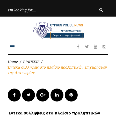
Skip
to
Searc
search
for:
content
menu
Facebook
Twitter
Youtube
Inst
Home
/
ΕΙΔΗΣΕΙΣ
/
Έντεκα συλλήψεις στο πλαίσιο προληπτικών επιχειρήσεων
της Αστυνομίας
Facebook
Twitter
Google+
LinkedIn
Pinterest
Έντεκα συλλήψεις στο πλαίσιο προληπτικών