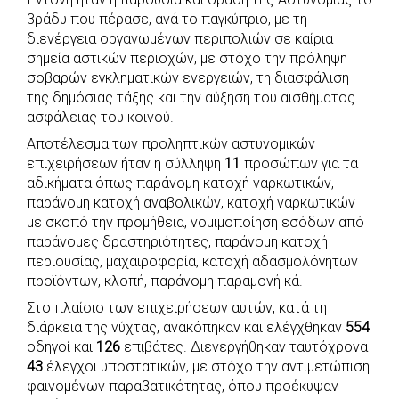
c
a
b
i
s
a
βράδυ που πέρασε, ανά το παγκύπριο, με τη
e
t
e
t
s
r
διενέργεια οργανωμένων περιπολιών σε καίρια
b
s
r
t
e
e
σημεία αστικών περιοχών, με στόχο την πρόληψη
σοβαρών εγκληματικών ενεργειών, τη διασφάλιση
o
A
e
n
της δημόσιας τάξης και την αύξηση του αισθήματος
o
p
r
g
ασφάλειας του κοινού.
k
p
e
Αποτέλεσμα των προληπτικών αστυνομικών
r
επιχειρήσεων ήταν η σύλληψη
11
προσώπων για τα
αδικήματα όπως παράνομη κατοχή ναρκωτικών,
παράνομη κατοχή αναβολικών, κατοχή ναρκωτικών
με σκοπό την προμήθεια, νομιμοποίηση εσόδων από
παράνομες δραστηριότητες, παράνομη κατοχή
περιουσίας, μαχαιροφορία, κατοχή αδασμολόγητων
προϊόντων, κλοπή, παράνομη παραμονή κά.
Στο πλαίσιο των επιχειρήσεων αυτών, κατά τη
διάρκεια της νύχτας, ανακόπηκαν και ελέγχθηκαν
554
οδηγοί και
126
επιβάτες. Διενεργήθηκαν ταυτόχρονα
43
έλεγχοι υποστατικών, με στόχο την αντιμετώπιση
φαινομένων παραβατικότητας, όπου προέκυψαν