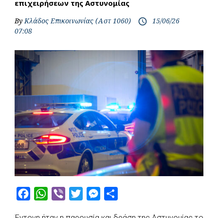
επιχειρήσεων της Αστυνομίας
By
Κλάδος Επικοινωνίας (Αστ 1060)
15/06/26
access_time
07:08
F
W
V
T
M
S
a
h
i
w
e
h
Έντονη ήταν η παρουσία και δράση της Αστυνομίας το