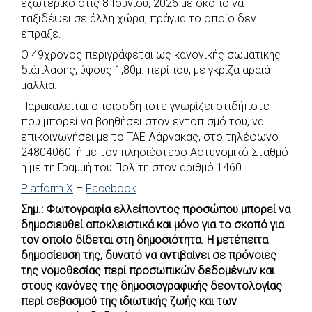
εξωτερικό στις 8 Ιουνίου, 2026 με σκοπό να
b
s
r
t
e
e
ταξιδέψει σε άλλη χώρα, πράγμα το οποίο δεν
έπραξε.
o
A
e
n
Ο 49χρονος περιγράφεται ως κανονικής σωματικής
o
p
r
g
διάπλασης, ύψους 1,80μ. περίπου, με γκρίζα αραιά
k
p
e
μαλλιά.
r
Παρακαλείται οποιοσδήποτε γνωρίζει οτιδήποτε
που μπορεί να βοηθήσει στον εντοπισμό του, να
επικοινωνήσει με το ΤΑΕ Λάρνακας, στο τηλέφωνο
24804060 ή με τον πλησιέστερο Αστυνομικό Σταθμό
ή με τη Γραμμή του Πολίτη στον αριθμό 1460.
Platform X
–
Facebook
Σημ.: Φωτογραφία ελλείποντος προσώπου μπορεί να
δημοσιευθεί αποκλειστικά και μόνο για το σκοπό για
τον οποίο δίδεται στη δημοσιότητα. Η μετέπειτα
δημοσίευση της, δυνατό να αντιβαίνει σε πρόνοιες
της νομοθεσίας περί προσωπικών δεδομένων και
στους κανόνες της δημοσιογραφικής δεοντολογίας
περί σεβασμού της ιδιωτικής ζωής και των