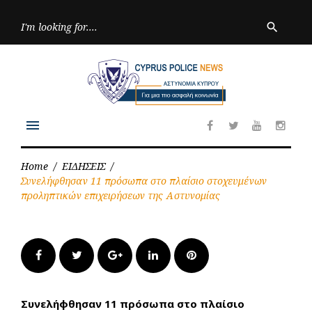
Skip
to
Searc
search
for:
content
menu
Facebook
Twitter
Youtube
Inst
Home
/
ΕΙΔΗΣΕΙΣ
/
Συνελήφθησαν 11 πρόσωπα στο πλαίσιο στοχευμένων
προληπτικών επιχειρήσεων της Αστυνομίας
Facebook
Twitter
Google+
LinkedIn
Pinterest
Συνελήφθησαν 11 πρόσωπα στο πλαίσιο