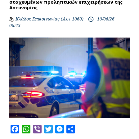
στοχευμένων προληπτικών επιχειρήσεων της
Αστυνομίας
By
Κλάδος Επικοινωνίας (Αστ 1060)
10/06/26
access_time
06:43
F
W
V
T
M
S
a
h
i
w
e
h