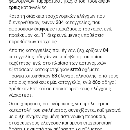
φαινομένων παραβατικότητας, όπου προέκυψαν
τρεις
καταγγελίες.
Κατά τη διάρκεια τροχονομικών ελέγχων που
διενεργήθηκαν, έγιναν
304
καταγγελίες, που
αφορούσαν διάφορες παραβάσεις τροχαίας, ενώ
προέκυψαν και
11
διερευνώμενες υποθέσεις
παραβάσεων τροχαίας.
Από τις καταγγελίες που έγιναν, ξεχωρίζουν
84
καταγγελίες οδηγών για υπέρβαση του ορίου
ταχύτητας, ενώ στο πλαίσιο των αστυνομικών
εξετάσεων, κατακρατήθηκαν
επτά
οχήματα.
Πραγματοποιήθηκαν
53
έλεγχοι αλκοόλης, από τους
οποίους προέκυψε
μία
καταγγελία, ενώ
δύο
οδηγοί
βρέθηκαν θετικοί σε προκαταρκτικούς ελέγχους
νάρκοτεστ.
Οι επιχειρήσεις αστυνόμευσης, για πρόληψη και
καταστολή του εγκλήματος, συνεχίζονται καθημερινά,
με αυξημένη/ενισχυμένη αστυνομική παρουσία,
στοχευμένους ελέγχους και άμεση επιχειρησιακή
δράση, με σκοπό την αύξηση του αισθήματος