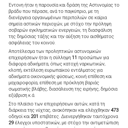
Έντονη ήταν η παρουσία και δράση της Αστυνομίας το
c
a
b
i
s
a
βράδυ που πέρασε, ανά το παγκύπριο, με τη
e
t
e
t
s
r
διενέργεια οργανωμένων περιπολιών σε καίρια
b
s
r
t
e
e
σημεία αστικών περιοχών, με στόχο την πρόληψη
σοβαρών εγκληματικών ενεργειών, τη διασφάλιση
o
A
e
n
της δημόσιας τάξης και την αύξηση του αισθήματος
o
p
r
g
ασφάλειας του κοινού.
k
p
e
Αποτέλεσμα των προληπτικών αστυνομικών
r
επιχειρήσεων ήταν η σύλληψη
11
προσώπων για
διάφορα αδικήματα, όπως κατοχή ναρκωτικών,
κλοπή, εκτέλεση ευρωπαϊκού εντάλματος για
αδικήματα οικονομικής φύσεως, κοινή επίθεση και
μαχαιροφορία, επίθεση με πρόκληση βαριάς
σωματικής βλάβης, διασάλευση της ειρήνης, δημόσια
εξύβριση κ.ά.
Στο πλαίσιο των επιχειρήσεων αυτών, κατά τη
διάρκεια της νύχτας, ανακόπηκαν και ελέγχθηκαν
473
οδηγοί και
201
επιβάτες. Διενεργήθηκαν ταυτόχρονα
29
έλεγχοι υποστατικών, με στόχο την αντιμετώπιση