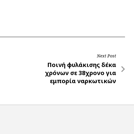
Next Post
Next
Ποινή φυλάκισης δέκα
Post
χρόνων σε 38χρονο για
εμπορία ναρκωτικών