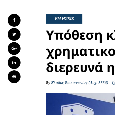
ΕΙΔΗΣΕΙΣ
Facebook
Υπόθεση κ
Twitter
χρηματικ
Google+
διερευνά 
LinkedIn
Pinterest
By
Κλάδος Επικοινωνίας (Λοχ. 3336)
access_