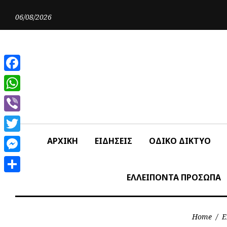
Skip
to
06/08/2026
content
Facebook
WhatsApp
Viber
Twitter
ΑΡΧΙΚΗ
ΕΙΔΗΣΕΙΣ
ΟΔΙΚΟ ΔΙΚΤΥΟ
Messenger
ΕΛΛΕΙΠΟΝΤΑ ΠΡΟΣΩΠΑ
Share
Home
/
Ε