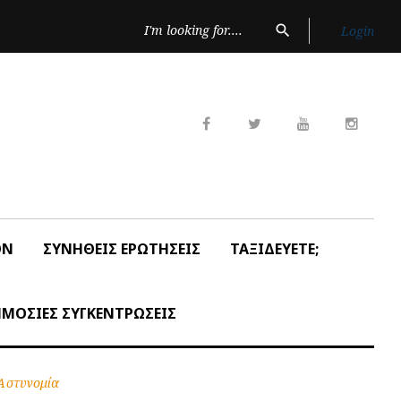
Search
search
Login
for:
Facebook
Twitter
Youtube
Insta
ON
ΣΥΝΗΘΕΙΣ ΕΡΩΤΗΣΕΙΣ
ΤΑΞΙΔΕΥΕΤΕ;
ΜΟΣΙΕΣ ΣΥΓΚΕΝΤΡΩΣΕΙΣ
Αστυνομία