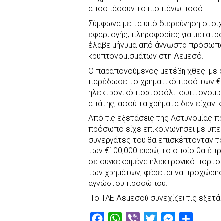
b
s
r
t
e
e
αποσπάσουν το πιο πάνω ποσό.
o
A
e
n
Σύμφωνα με τα υπό διερεύνηση στοι
εφαρμογής, πληροφορίες για μετατρ
o
p
r
g
έλαβε μήνυμα από άγνωστο πρόσωπο
k
p
e
κρυπτονομισμάτων στη Λεμεσό.
r
O παραπονούμενος μετέβη χθες, με 
παρέδωσε το χρηματικό ποσό των €1
ηλεκτρονικό πορτοφόλι κρυπτονομισ
απάτης, αφού τα χρήματα δεν είχαν 
Από τις εξετάσεις της Αστυνομίας π
πρόσωπο είχε επικοινωνήσει με υπε
συνεργάτες του θα επισκέπτονταν τ
των €100,000 ευρώ, το οποίο θα έπρ
σε συγκεκριμένο ηλεκτρονικό πορτο
των χρημάτων, φέρεται να προχώρησ
αγνώστου προσώπου.
Το ΤΑΕ Λεμεσού συνεχίζει τις εξετά
F
W
V
T
M
S