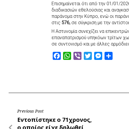
b
s
r
t
e
e
Επισημαίνεται ότι από την 01/01/20
o
A
e
n
διαδικασιών εθελούσιας και αναγκα
παράνομα στην Κύπρο, ενώ οι παράν
o
p
r
g
στις
576,
σε σύγκριση με την αντίστο
k
p
e
Η Αστυνομία συνεχίζει να επικεντρώ
r
επαναπατρισμού υπηκόων τρίτων χω
σε συντονισμό και με άλλες αρμόδιε
F
W
V
T
M
S
a
h
i
w
e
h
c
a
b
i
s
a
e
t
e
t
s
r
b
s
r
t
e
e
o
A
e
n
o
p
r
g
Post
Previous Post
k
p
e
Previous
Εντοπίστηκε ο 71χρονος,
r
navigation
Post
ο οποίος είχε δηλωθεί