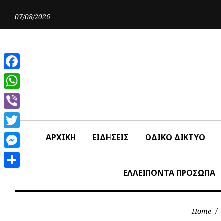
Skip
to
07/08/2026
content
Facebook
WhatsApp
Viber
Twitter
ΑΡΧΙΚΗ
ΕΙΔΗΣΕΙΣ
ΟΔΙΚΟ ΔΙΚΤΥΟ
Messenger
ΕΛΛΕΙΠΟΝΤΑ ΠΡΟΣΩΠΑ
Share
Home
/