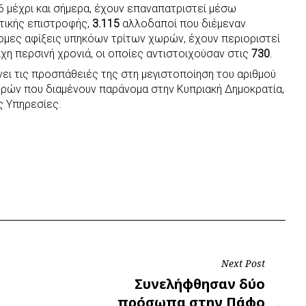
26 μέχρι και σήμερα, έχουν επαναπατριστεί μέσω
στικής επιστροφής,
3.115
αλλοδαποί που διέμεναν
ομες αφίξεις υπηκόων τρίτων χωρών, έχουν περιοριστεί
ιχη περσινή χρονιά, οι οποίες αντιστοιχούσαν στις
730
.
νει τις προσπάθειές της στη μεγιστοποίηση του αριθμού
ρών που διαμένουν παράνομα στην Κυπριακή Δημοκρατία,
ς Υπηρεσίες.
Next Post
Next
Συνελήφθησαν δύο
Post
πρόσωπα στην Πάφο