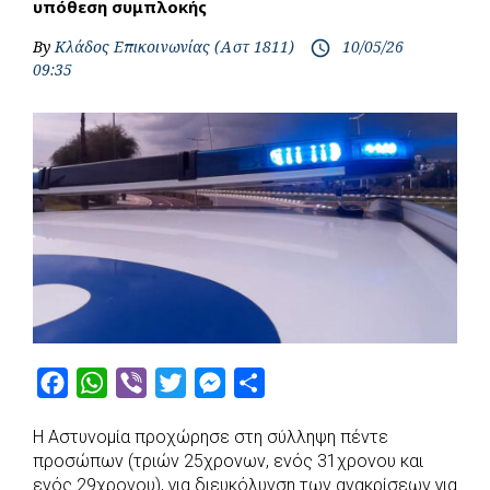
υπόθεση συμπλοκής
By
Κλάδος Επικοινωνίας (Αστ 1811)
10/05/26
access_time
09:35
F
W
V
T
M
S
a
h
i
w
e
h
Η Αστυνομία προχώρησε στη σύλληψη πέντε
c
a
b
i
s
a
προσώπων (τριών 25χρονων, ενός 31χρονου και
e
t
e
t
s
r
ενός 29χρονου), για διευκόλυνση των ανακρίσεων για