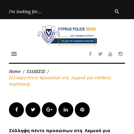
Skip
to
Searc
search
for:
content
menu
Facebook
Twitter
Youtube
Inst
Home
/
ΕΙΔΗΣΕΙΣ
/
Σύλληψη πέντε προσώπων στη Λεμεσό για υπόθεση
συμπλοκής
Facebook
Twitter
Google+
LinkedIn
Pinterest
Σύλληψη πέντε προσώπων στη Λεμεσό για