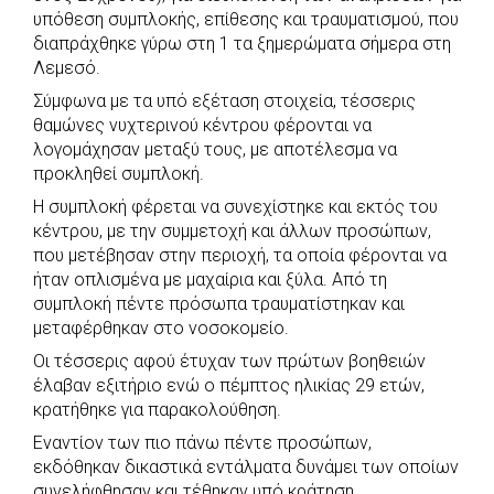
b
s
r
t
e
e
υπόθεση συμπλοκής, επίθεσης και τραυματισμού, που
διαπράχθηκε γύρω στη 1 τα ξημερώματα σήμερα στη
o
A
e
n
Λεμεσό.
o
p
r
g
Σύμφωνα με τα υπό εξέταση στοιχεία, τέσσερις
k
p
e
θαμώνες νυχτερινού κέντρου φέρονται να
r
λογομάχησαν μεταξύ τους, με αποτέλεσμα να
προκληθεί συμπλοκή.
Η συμπλοκή φέρεται να συνεχίστηκε και εκτός του
κέντρου, με την συμμετοχή και άλλων προσώπων,
που μετέβησαν στην περιοχή, τα οποία φέρονται να
ήταν οπλισμένα με μαχαίρια και ξύλα. Από τη
συμπλοκή πέντε πρόσωπα τραυματίστηκαν και
μεταφέρθηκαν στο νοσοκομείο.
Οι τέσσερις αφού έτυχαν των πρώτων βοηθειών
έλαβαν εξιτήριο ενώ ο πέμπτος ηλικίας 29 ετών,
κρατήθηκε για παρακολούθηση.
Εναντίον των πιο πάνω πέντε προσώπων,
εκδόθηκαν δικαστικά εντάλματα δυνάμει των οποίων
συνελήφθησαν και τέθηκαν υπό κράτηση.