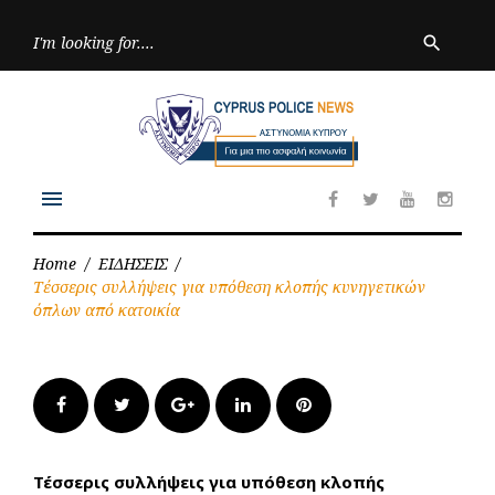
Skip
to
Searc
search
for:
content
menu
Facebook
Twitter
Youtube
Inst
Home
/
ΕΙΔΗΣΕΙΣ
/
Τέσσερις συλλήψεις για υπόθεση κλοπής κυνηγετικών
όπλων από κατοικία
Facebook
Twitter
Google+
LinkedIn
Pinterest
Τέσσερις συλλήψεις για υπόθεση κλοπής