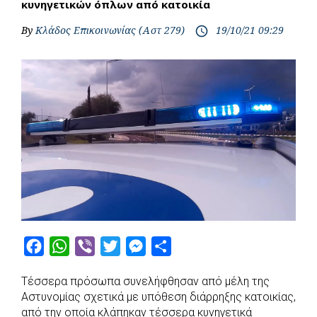
κυνηγετικών όπλων από κατοικία
By
Κλάδος Επικοινωνίας (Αστ 279)
19/10/21 09:29
access_time
F
W
V
T
M
S
a
h
i
w
e
h
Τέσσερα πρόσωπα συνελήφθησαν από μέλη της
c
a
b
i
s
a
Αστυνομίας σχετικά με υπόθεση διάρρηξης κατοικίας,
e
t
e
t
s
r
από την οποία κλάπηκαν τέσσερα κυνηγετικά