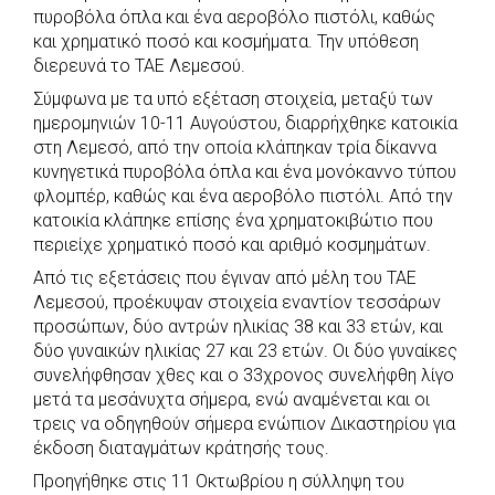
b
s
r
t
e
e
πυροβόλα όπλα και ένα αεροβόλο πιστόλι, καθώς
και χρηματικό ποσό και κοσμήματα. Την υπόθεση
o
A
e
n
διερευνά το ΤΑΕ Λεμεσού.
o
p
r
g
Σύμφωνα με τα υπό εξέταση στοιχεία, μεταξύ των
k
p
e
ημερομηνιών 10-11 Αυγούστου, διαρρήχθηκε κατοικία
r
στη Λεμεσό, από την οποία κλάπηκαν τρία δίκαννα
κυνηγετικά πυροβόλα όπλα και ένα μονόκαννο τύπου
φλομπέρ, καθώς και ένα αεροβόλο πιστόλι. Από την
κατοικία κλάπηκε επίσης ένα χρηματοκιβώτιο που
περιείχε χρηματικό ποσό και αριθμό κοσμημάτων.
Από τις εξετάσεις που έγιναν από μέλη του ΤΑΕ
Λεμεσού, προέκυψαν στοιχεία εναντίον τεσσάρων
προσώπων, δύο αντρών ηλικίας 38 και 33 ετών, και
δύο γυναικών ηλικίας 27 και 23 ετών. Οι δύο γυναίκες
συνελήφθησαν χθες και ο 33χρονος συνελήφθη λίγο
μετά τα μεσάνυχτα σήμερα, ενώ αναμένεται και οι
τρεις να οδηγηθούν σήμερα ενώπιον Δικαστηρίου για
έκδοση διαταγμάτων κράτησής τους.
Προηγήθηκε στις 11 Οκτωβρίου η σύλληψη του