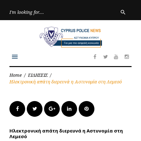
Skip
to
Searc
search
for:
content
menu
Facebook
Twitter
Youtube
Inst
Home
/
ΕΙΔΗΣΕΙΣ
/
Ηλεκτρονική απάτη διερευνά η Αστυνομία στη Λεμεσό
Facebook
Twitter
Google+
LinkedIn
Pinterest
Ηλεκτρονική απάτη διερευνά η Αστυνομία στη
Λεμεσό