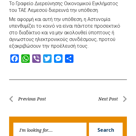
Το Γραφείο Διερεύνησης Οικονομικού Εγκλήματος
του ΤΑΕ Λεμεσού διερευνά την υπόθεση.
Με αφορμή και αυτή την υπόθεση, η Αστυνομία
υπενθυμίζει το κοινό να είναι πάντοτε προσεκτικό
στο διαδίκτυο και να μην ακολουθεί ύποπτους ή
άγνωστους ηλεκτρονικούς συνδέσμους, προτού
εξακριβώσουν την προέλευσή τους.
F
W
V
T
M
S
a
h
i
w
e
h
c
a
b
i
s
a
e
t
e
t
s
r
b
s
r
t
e
e
Post
Previous Post
Next Post
o
A
e
n
Previous
Next
navigation
o
p
r
g
Post
Post
k
p
e
Searc
r
Search
for: