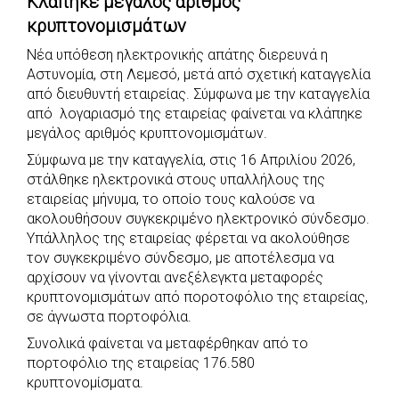
Κλάπηκε μεγάλος αριθμός
c
a
b
i
s
a
κρυπτονομισμάτων
e
t
e
t
s
r
Νέα υπόθεση ηλεκτρονικής απάτης διερευνά η
b
s
r
t
e
e
Αστυνομία, στη Λεμεσό, μετά από σχετική καταγγελία
o
A
e
n
από διευθυντή εταιρείας. Σύμφωνα με την καταγγελία
o
p
r
g
από λογαριασμό της εταιρείας φαίνεται να κλάπηκε
k
p
e
μεγάλος αριθμός κρυπτονομισμάτων.
r
Σύμφωνα με την καταγγελία, στις 16 Απριλίου 2026,
στάλθηκε ηλεκτρονικά στους υπαλλήλους της
εταιρείας μήνυμα, το οποίο τους καλούσε να
ακολουθήσουν συγκεκριμένο ηλεκτρονικό σύνδεσμο.
Υπάλληλος της εταιρείας φέρεται να ακολούθησε
τον συγκεκριμένο σύνδεσμο, με αποτέλεσμα να
αρχίσουν να γίνονται ανεξέλεγκτα μεταφορές
κρυπτονομισμάτων από ποροτοφόλιο της εταιρείας,
σε άγνωστα πορτοφόλια.
Συνολικά φαίνεται να μεταφέρθηκαν από το
πορτοφόλιο της εταιρείας 176.580
κρυπτονομίσματα.