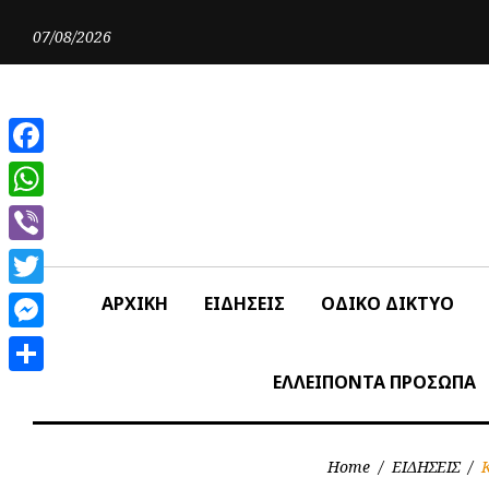
Skip
to
07/08/2026
content
Facebook
WhatsApp
Viber
Twitter
ΑΡΧΙΚΗ
ΕΙΔΗΣΕΙΣ
ΟΔΙΚΟ ΔΙΚΤΥΟ
Messenger
ΕΛΛΕΙΠΟΝΤΑ ΠΡΟΣΩΠΑ
Share
Home
/
ΕΙΔΗΣΕΙΣ
/
Κ