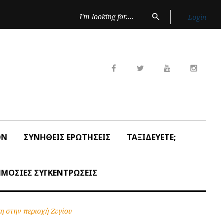
Search
search
Login
for:
Facebook
Twitter
Youtube
Insta
ON
ΣΥΝΗΘΕΙΣ ΕΡΩΤΗΣΕΙΣ
ΤΑΞΙΔΕΥΕΤΕ;
ΜΟΣΙΕΣ ΣΥΓΚΕΝΤΡΩΣΕΙΣ
 στην περιοχή Ζυγίου