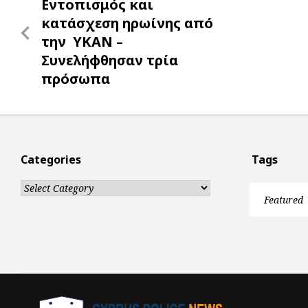
Previous
Εντοπισμός και
r
navigation
Post
κατάσχεση ηρωίνης από
την ΥΚΑΝ –
Συνελήφθησαν τρία
πρόσωπα
Categories
Tags
Categories
Featured