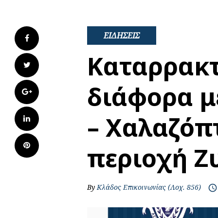
ΕΙΔΗΣΕΙΣ
Facebook
Καταρρακτ
Twitter
διάφορα μ
Google+
– Χαλαζόπ
LinkedIn
Pinterest
περιοχή Ζ
By
Κλάδος Επικοινωνίας (Λοχ. 856)
access_time