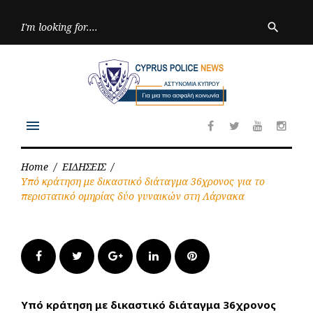
Skip
to
Searc
search
for:
content
menu
Facebook
Twitter
Youtube
Inst
Home
/
ΕΙΔΗΣΕΙΣ
/
Υπό κράτηση με δικαστικό διάταγμα 36χρονος για το
περιστατικό ομηρίας δύο γυναικών στη Λάρνακα
Facebook
Twitter
Google+
LinkedIn
Pinterest
Υπό κράτηση με δικαστικό διάταγμα 36χρονος