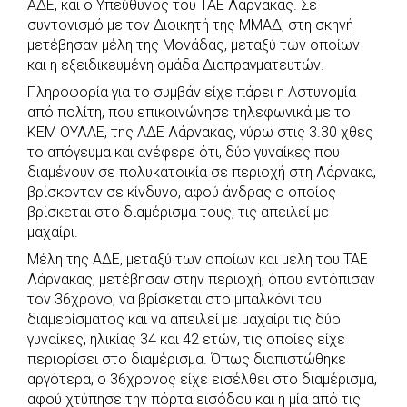
ΑΔΕ, και ο Υπεύθυνος του ΤΑΕ Λάρνακας. Σε
συντονισμό με τον Διοικητή της ΜΜΑΔ, στη σκηνή
μετέβησαν μέλη της Μονάδας, μεταξύ των οποίων
και η εξειδικευμένη ομάδα Διαπραγματευτών.
Πληροφορία για το συμβάν είχε πάρει η Αστυνομία
από πολίτη, που επικοινώνησε τηλεφωνικά με το
ΚΕΜ ΟΥΛΑΕ, της ΑΔΕ Λάρνακας, γύρω στις 3.30 χθες
το απόγευμα και ανέφερε ότι, δύο γυναίκες που
διαμένουν σε πολυκατοικία σε περιοχή στη Λάρνακα,
βρίσκονταν σε κίνδυνο, αφού άνδρας ο οποίος
βρίσκεται στο διαμέρισμα τους, τις απειλεί με
μαχαίρι.
Μέλη της ΑΔΕ, μεταξύ των οποίων και μέλη του ΤΑΕ
Λάρνακας, μετέβησαν στην περιοχή, όπου εντόπισαν
τον 36χρονο, να βρίσκεται στο μπαλκόνι του
διαμερίσματος και να απειλεί με μαχαίρι τις δύο
γυναίκες, ηλικίας 34 και 42 ετών, τις οποίες είχε
περιορίσει στο διαμέρισμα. Όπως διαπιστώθηκε
αργότερα, ο 36χρονος είχε εισέλθει στο διαμέρισμα,
αφού χτύπησε την πόρτα εισόδου και η μία από τις