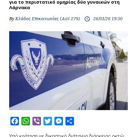
για το περιστατικό ομηρίας δύο γυναικών στη
Λάρνακα
By
Κλάδος Επικοινωνίας (Αστ 279)
26/03/26 19:50
access_time
F
W
V
T
M
S
a
h
i
w
e
h
Υπό κράτηση με δικαστικό διάταγμα διάρκειας οκτώ