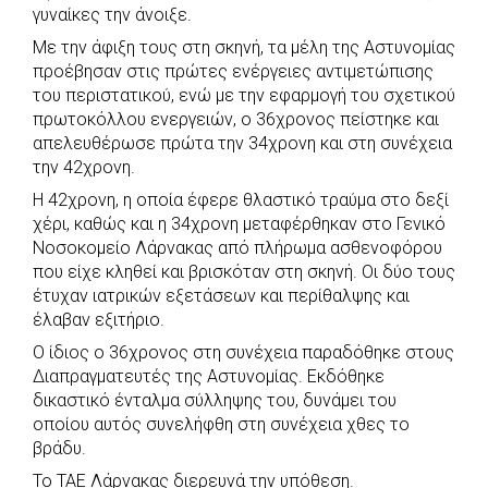
γυναίκες την άνοιξε.
Με την άφιξη τους στη σκηνή, τα μέλη της Αστυνομίας
προέβησαν στις πρώτες ενέργειες αντιμετώπισης
του περιστατικού, ενώ με την εφαρμογή του σχετικού
πρωτοκόλλου ενεργειών, ο 36χρονος πείστηκε και
απελευθέρωσε πρώτα την 34χρονη και στη συνέχεια
την 42χρονη.
Η 42χρονη, η οποία έφερε θλαστικό τραύμα στο δεξί
χέρι, καθώς και η 34χρονη μεταφέρθηκαν στο Γενικό
Νοσοκομείο Λάρνακας από πλήρωμα ασθενοφόρου
που είχε κληθεί και βρισκόταν στη σκηνή. Οι δύο τους
έτυχαν ιατρικών εξετάσεων και περίθαλψης και
έλαβαν εξιτήριο.
Ο ίδιος ο 36χρονος στη συνέχεια παραδόθηκε στους
Διαπραγματευτές της Αστυνομίας. Εκδόθηκε
δικαστικό ένταλμα σύλληψης του, δυνάμει του
οποίου αυτός συνελήφθη στη συνέχεια χθες το
βράδυ.
Το ΤΑΕ Λάρνακας διερευνά την υπόθεση.