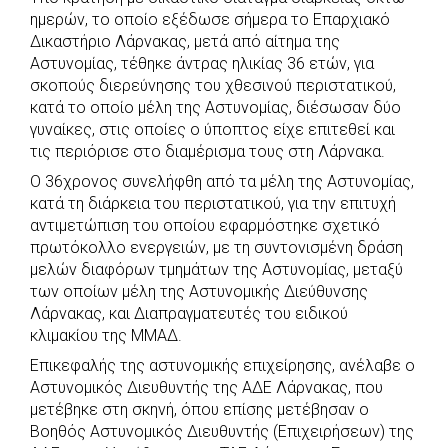
c
a
b
i
s
a
ημερών, το οποίο εξέδωσε σήμερα το Επαρχιακό
e
t
e
t
s
r
Δικαστήριο Λάρνακας, μετά από αίτημα της
b
s
r
t
e
e
Αστυνομίας, τέθηκε άντρας ηλικίας 36 ετών, για
σκοπούς διερεύνησης του χθεσινού περιστατικού,
o
A
e
n
κατά το οποίο μέλη της Αστυνομίας, διέσωσαν δύο
o
p
r
g
γυναίκες, στις οποίες ο ύποπτος είχε επιτεθεί και
k
p
e
τις περιόρισε στο διαμέρισμα τους στη Λάρνακα.
r
Ο 36χρονος συνελήφθη από τα μέλη της Αστυνομίας,
κατά τη διάρκεια του περιστατικού, για την επιτυχή
αντιμετώπιση του οποίου εφαρμόστηκε σχετικό
πρωτόκολλο ενεργειών, με τη συντονισμένη δράση
μελών διαφόρων τμημάτων της Αστυνομίας, μεταξύ
των οποίων μέλη της Αστυνομικής Διεύθυνσης
Λάρνακας, και Διαπραγματευτές του ειδικού
κλιμακίου της ΜΜΑΔ.
Επικεφαλής της αστυνομικής επιχείρησης, ανέλαβε ο
Αστυνομικός Διευθυντής της ΑΔΕ Λάρνακας, που
μετέβηκε στη σκηνή, όπου επίσης μετέβησαν ο
Βοηθός Αστυνομικός Διευθυντής (Επιχειρήσεων) της