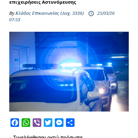
επιχειρήσεις Αστυνόμευσης
By
Κλάδος Επικοινωνίας (Λοχ. 3336)
25/03/26
access_time
07:53
F
W
V
T
M
S
a
h
i
w
e
h
Συνελήφθησαν οκτώ πρόσωπα