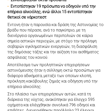
c
a
b
i
s
a
Εντοπίστηκαν 19 πρόσωπα να οδηγούν υπό την
e
t
e
t
s
r
επήρεια αλκοόλης, ενώ άλλοι 15 εντοπίστηκαν
b
s
r
t
e
e
θετικοί σε νάρκοτεστ
o
A
e
n
Έντονη ήταν η παρουσία και δράση της Αστυνομίας το
o
p
r
g
βράδυ που πέρασε, ανά το παγκύπριο, με τη
διενέργεια οργανωμένων περιπολιών σε καίρια
k
p
e
σημεία αστικών περιοχών, με στόχο την πρόληψη
r
σοβαρών εγκληματικών ενεργειών, τη διασφάλιση
της δημόσιας τάξης και την αύξηση του αισθήματος
ασφάλειας του κοινού.
Αποτέλεσμα των προληπτικών επιχειρήσεων
αστυνόμευσης ήταν η σύλληψη οκτώ προσώπων για
διάφορα αδικήματα, μεταξύ των οποίων κλοπή,
πρόκληση κακόβουλης ζημιάς και οδήγηση υπό την
επήρεια αλκοόλης.
Στο πλαίσιο των επιχειρήσεων αυτών, κατά τη
διάρκεια της νύχτας, ανακόπηκαν για έλεγχο 595
οχήματα και ελέγχθηκαν συνολικά 796 οδηγοί και
επιβάτες. Διενεργήθηκαν παράλληλα 23 έλεγχοι