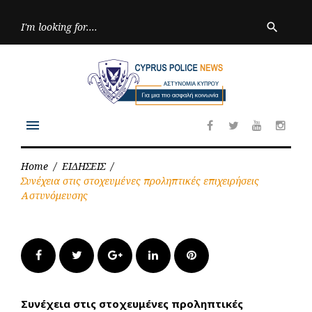
Skip
to
Searc
search
for:
content
menu
Facebook
Twitter
Youtube
Inst
Home
/
ΕΙΔΗΣΕΙΣ
/
Συνέχεια στις στοχευμένες προληπτικές επιχειρήσεις
Αστυνόμευσης
Facebook
Twitter
Google+
LinkedIn
Pinterest
Συνέχεια στις στοχευμένες προληπτικές