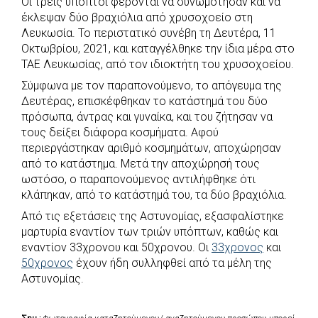
Οι τρεις ύποπτοι φέρονται να συνωμότησαν και να
έκλεψαν δύο βραχιόλια από χρυσοχοείο στη
Λευκωσία. Το περιστατικό συνέβη τη Δευτέρα, 11
Οκτωβρίου, 2021, και καταγγέλθηκε την ίδια μέρα στο
ΤΑΕ Λευκωσίας, από τον ιδιοκτήτη του χρυσοχοείου.
Σύμφωνα με τον παραπονούμενο, το απόγευμα της
Δευτέρας, επισκέφθηκαν το κατάστημά του δύο
πρόσωπα, άντρας και γυναίκα, και του ζήτησαν να
τους δείξει διάφορα κοσμήματα. Αφού
περιεργάστηκαν αριθμό κοσμημάτων, αποχώρησαν
από το κατάστημα. Μετά την αποχώρησή τους
ωστόσο, ο παραπονούμενος αντιλήφθηκε ότι
κλάπηκαν, από το κατάστημά του, τα δύο βραχιόλια.
Από τις εξετάσεις της Αστυνομίας, εξασφαλίστηκε
μαρτυρία εναντίον των τριών υπόπτων, καθώς και
εναντίον 33χρονου και 50χρονου. Οι
33χρονος
και
50χρονος
έχουν ήδη συλληφθεί από τα μέλη της
Αστυνομίας.