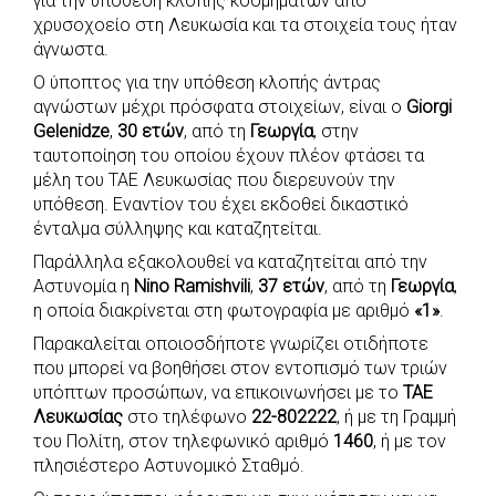
για την υπόθεση κλοπής κοσμημάτων από
b
s
r
t
e
e
χρυσοχοείο στη Λευκωσία και τα στοιχεία τους ήταν
άγνωστα.
o
A
e
n
Ο ύποπτος για την υπόθεση κλοπής άντρας
o
p
r
g
αγνώστων μέχρι πρόσφατα στοιχείων, είναι ο
Giorgi
k
p
e
Gelenidze
,
30 ετών
, από τη
Γεωργία
, στην
r
ταυτοποίηση του οποίου έχουν πλέον φτάσει τα
μέλη του ΤΑΕ Λευκωσίας που διερευνούν την
υπόθεση. Εναντίον του έχει εκδοθεί δικαστικό
ένταλμα σύλληψης και καταζητείται.
Παράλληλα εξακολουθεί να καταζητείται από την
Αστυνομία η
Nino Ramishvili
,
37 ετών
, από τη
Γεωργία
,
η οποία διακρίνεται στη φωτογραφία με αριθμό
«1»
.
Παρακαλείται οποιοσδήποτε γνωρίζει οτιδήποτε
που μπορεί να βοηθήσει στον εντοπισμό των τριών
υπόπτων προσώπων, να επικοινωνήσει με το
ΤΑΕ
Λευκωσίας
στο τηλέφωνο
22-802222
, ή με τη Γραμμή
του Πολίτη, στον τηλεφωνικό αριθμό
1460
, ή με τον
πλησιέστερο Αστυνομικό Σταθμό.