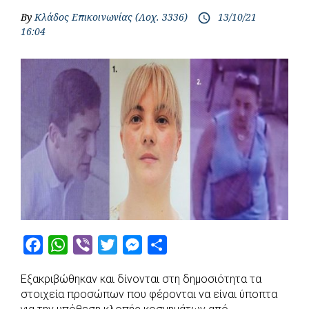
By
Κλάδος Επικοινωνίας (Λοχ. 3336)
13/10/21
access_time
16:04
F
W
V
T
M
S
a
h
i
w
e
h
Εξακριβώθηκαν και δίνονται στη δημοσιότητα τα
c
a
b
i
s
a
στοιχεία προσώπων που φέρονται να είναι ύποπτα
e
t
e
t
s
r