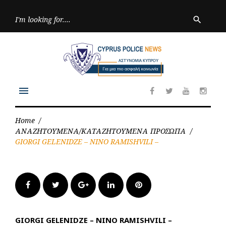
Skip
to
Searc
search
for:
content
menu
Facebook
Twitter
Youtube
Inst
Home
/
ΑΝΑΖΗΤΟΥΜΕΝΑ/ΚΑΤΑΖΗΤΟΥΜΕΝΑ ΠΡΟΣΩΠΑ
/
GIORGI GELENIDZE – NINO RAMISHVILI –
Facebook
Twitter
Google+
LinkedIn
Pinterest
GIORGI GELENIDZE – NINO RAMISHVILI –