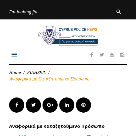
Skip
to
Searc
search
for:
content
menu
Facebook
Twitter
Youtube
Inst
Home
/
ΕΙΔΗΣΕΙΣ
/
Αναφορικά με Καταζητούμενο Πρόσωπο
Facebook
Twitter
Google+
LinkedIn
Pinterest
Αναφορικά με Καταζητούμενο Πρόσωπο