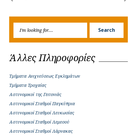
Post
o
A
e
n
Previous
Next
navigation
o
p
r
g
Post
Post
k
p
e
Searc
r
Search
for:
Άλλες Πληροφορίες
Τμήματα Ανιχνεύσεως Εγκλημάτων
Τμήματα Τροχαίας
Αστυνομικοί της Γειτονιάς
Αστυνομικοί Σταθμοί Παγκύπρια
Αστυνομικοί Σταθμοί Λευκωσίας
Αστυνομικοί Σταθμοί Λεμεσού
Αστυνομικοί Σταθμοί Λάρνακας