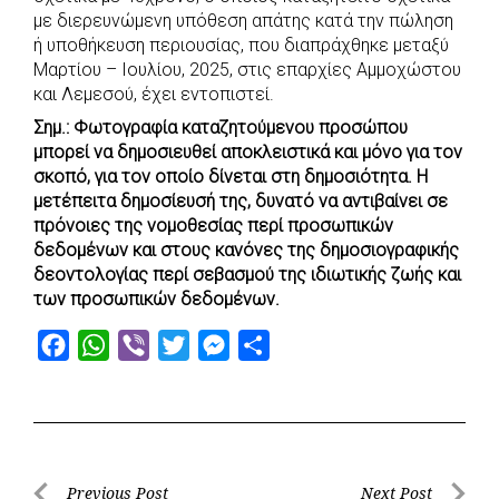
e
t
e
t
s
r
με διερευνώμενη υπόθεση απάτης κατά την πώληση
b
s
r
t
e
e
ή υποθήκευση περιουσίας, που διαπράχθηκε μεταξύ
Μαρτίου – Ιουλίου, 2025, στις επαρχίες Αμμοχώστου
o
A
e
n
και Λεμεσού, έχει εντοπιστεί.
o
p
r
g
Σημ.: Φωτογραφία καταζητούμενου προσώπου
k
p
e
μπορεί να δημοσιευθεί αποκλειστικά και μόνο για τον
r
σκοπό, για τον οποίο δίνεται στη δημοσιότητα. Η
μετέπειτα δημοσίευσή της, δυνατό να αντιβαίνει σε
πρόνοιες της νομοθεσίας περί προσωπικών
δεδομένων και στους κανόνες της δημοσιογραφικής
δεοντολογίας περί σεβασμού της ιδιωτικής ζωής και
των προσωπικών δεδομένων.
F
W
V
T
M
S
a
h
i
w
e
h
c
a
b
i
s
a
e
t
e
t
s
r
b
s
r
t
e
e
Previous Post
Next Post