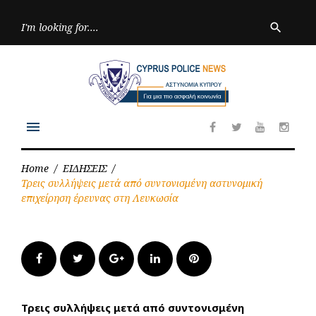
Skip
to
Searc
search
for:
content
menu
Facebook
Twitter
Youtube
Inst
Home
/
ΕΙΔΗΣΕΙΣ
/
Τρεις συλλήψεις μετά από συντονισμένη αστυνομική
επιχείρηση έρευνας στη Λευκωσία
Facebook
Twitter
Google+
LinkedIn
Pinterest
Τρεις συλλήψεις μετά από συντονισμένη