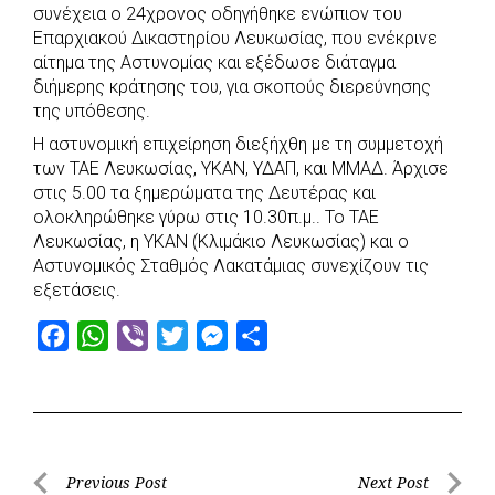
συνέχεια ο 24χρονος οδηγήθηκε ενώπιον του
Επαρχιακού Δικαστηρίου Λευκωσίας, που ενέκρινε
αίτημα της Αστυνομίας και εξέδωσε διάταγμα
διήμερης κράτησης του, για σκοπούς διερεύνησης
της υπόθεσης.
Η αστυνομική επιχείρηση διεξήχθη με τη συμμετοχή
των ΤΑΕ Λευκωσίας, ΥΚΑΝ, ΥΔΑΠ, και ΜΜΑΔ. Άρχισε
στις 5.00 τα ξημερώματα της Δευτέρας και
ολοκληρώθηκε γύρω στις 10.30π.μ.. Το ΤΑΕ
Λευκωσίας, η ΥΚΑΝ (Κλιμάκιο Λευκωσίας) και ο
Αστυνομικός Σταθμός Λακατάμιας συνεχίζουν τις
εξετάσεις.
F
W
V
T
M
S
a
h
i
w
e
h
c
a
b
i
s
a
e
t
e
t
s
r
b
s
r
t
e
e
Post
Previous Post
Next Post
o
A
e
n