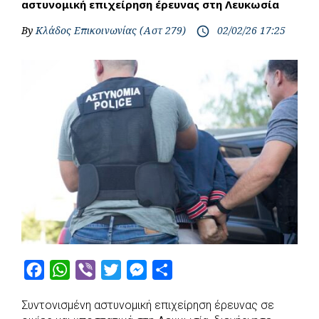
αστυνομική επιχείρηση έρευνας στη Λευκωσία
By
Κλάδος Επικοινωνίας (Αστ 279)
02/02/26 17:25
access_time
F
W
V
T
M
S
a
h
i
w
e
h
Συντονισμένη αστυνομική επιχείρηση έρευνας σε
c
a
b
i
s
a