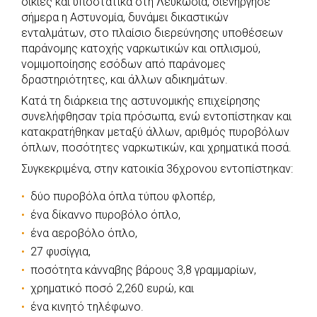
οικίες και υποστατικά στη Λευκωσία, διενήργησε
e
t
e
t
s
r
σήμερα η Αστυνομία, δυνάμει δικαστικών
b
s
r
t
e
e
ενταλμάτων, στο πλαίσιο διερεύνησης υποθέσεων
παράνομης κατοχής ναρκωτικών και οπλισμού,
o
A
e
n
νομιμοποίησης εσόδων από παράνομες
o
p
r
g
δραστηριότητες, και άλλων αδικημάτων.
k
p
e
Κατά τη διάρκεια της αστυνομικής επιχείρησης
r
συνελήφθησαν τρία πρόσωπα, ενώ εντοπίστηκαν και
κατακρατήθηκαν μεταξύ άλλων, αριθμός πυροβόλων
όπλων, ποσότητες ναρκωτικών, και χρηματικά ποσά.
Συγκεκριμένα, στην κατοικία 36χρονου εντοπίστηκαν:
δύο πυροβόλα όπλα τύπου φλοπέρ,
ένα δίκαννο πυροβόλο όπλο,
ένα αεροβόλο όπλο,
27 φυσίγγια,
ποσότητα κάνναβης βάρους 3,8 γραμμαρίων,
χρηματικό ποσό 2,260 ευρώ, και
ένα κινητό τηλέφωνο.