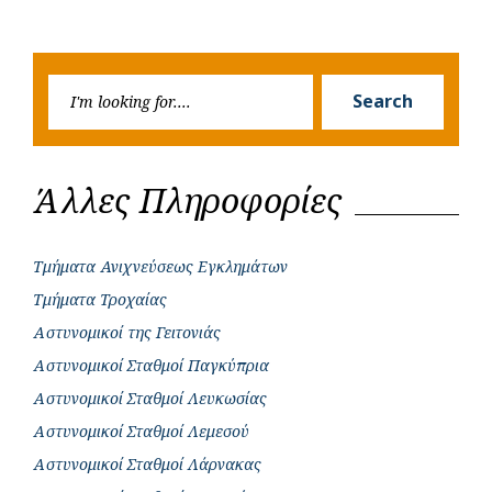
Previous
Next
navigation
o
p
r
g
Post
Post
k
p
e
Searc
r
Search
for:
Άλλες Πληροφορίες
Τμήματα Ανιχνεύσεως Εγκλημάτων
Τμήματα Τροχαίας
Αστυνομικοί της Γειτονιάς
Αστυνομικοί Σταθμοί Παγκύπρια
Αστυνομικοί Σταθμοί Λευκωσίας
Αστυνομικοί Σταθμοί Λεμεσού
Αστυνομικοί Σταθμοί Λάρνακας