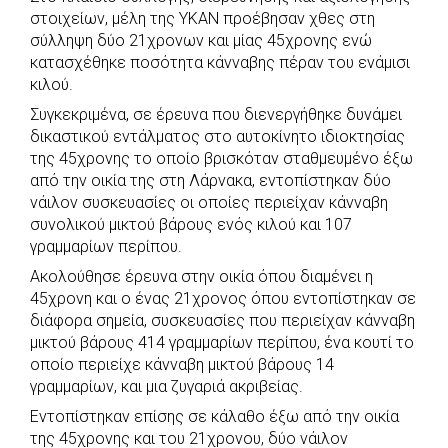
e
t
e
t
s
r
στοιχείων, μέλη της ΥΚΑΝ προέβησαν χθες στη
b
s
r
t
e
e
σύλληψη δύο 21χρονων και μίας 45χρονης ενώ
o
A
e
n
κατασχέθηκε ποσότητα κάνναβης πέραν του ενάμισι
κιλού.
o
p
r
g
k
p
e
Συγκεκριμένα, σε έρευνα που διενεργήθηκε δυνάμει
δικαστικού εντάλματος στο αυτοκίνητο ιδιοκτησίας
r
της 45χρονης το οποίο βρισκόταν σταθμευμένο έξω
από την οικία της στη Λάρνακα, εντοπίστηκαν δύο
νάιλον συσκευασίες οι οποίες περιείχαν κάνναβη
συνολικού μικτού βάρους ενός κιλού και 107
γραμμαρίων περίπου.
Ακολούθησε έρευνα στην οικία όπου διαμένει η
45χρονη και ο ένας 21χρονος όπου εντοπίστηκαν σε
διάφορα σημεία, συσκευασίες που περιείχαν κάνναβη
μικτού βάρους 414 γραμμαρίων περίπου, ένα κουτί το
οποίο περιείχε κάνναβη μικτού βάρους 14
γραμμαρίων, και μια ζυγαριά ακριβείας.
Εντοπίστηκαν επίσης σε κάλαθο έξω από την οικία
της 45χρονης και του 21χρονου, δύο νάιλον