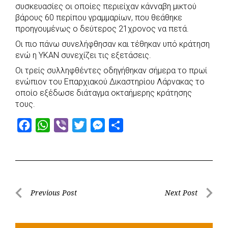
συσκευασίες οι οποίες περιείχαν κάνναβη μικτού
βάρους 60 περίπου γραμμαρίων, που θεάθηκε
προηγουμένως ο δεύτερος 21χρονος να πετά.
Οι πιο πάνω συνελήφθησαν και τέθηκαν υπό κράτηση
ενώ η ΥΚΑΝ συνεχίζει τις εξετάσεις.
Οι τρείς συλληφθέντες οδηγήθηκαν σήμερα το πρωί
ενώπιον του Επαρχιακού Δικαστηρίου Λάρνακας το
οποίο εξέδωσε διάταγμα οκταήμερης κράτησης
τους.
F
W
V
T
M
S
a
h
i
w
e
h
c
a
b
i
s
a
e
t
e
t
s
r
b
s
r
t
e
e
Post
Previous Post
Next Post
o
A
e
n
Previous
Next
navigation
o
p
r
g
Post
Post
k
p
e