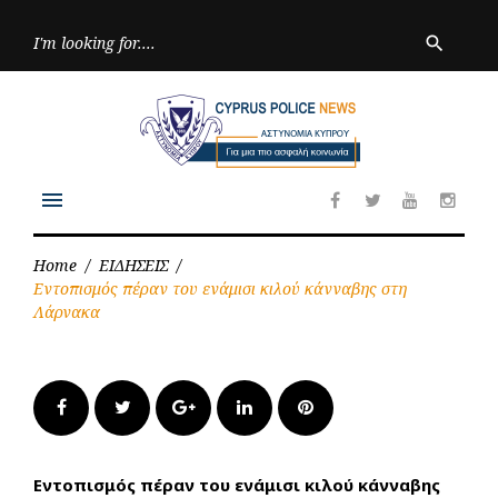
Skip
to
Searc
search
for:
content
menu
Facebook
Twitter
Youtube
Inst
Home
/
ΕΙΔΗΣΕΙΣ
/
Εντοπισμός πέραν του ενάμισι κιλού κάνναβης στη
Λάρνακα
Facebook
Twitter
Google+
LinkedIn
Pinterest
Εντοπισμός πέραν του ενάμισι κιλού κάνναβης