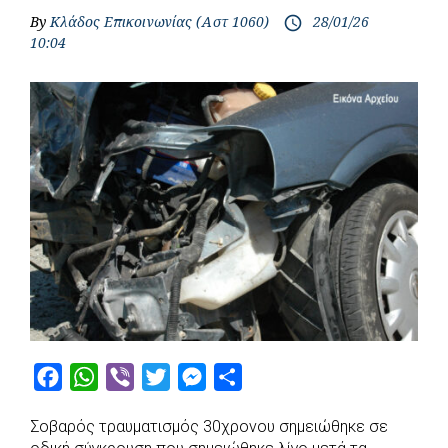
By
Κλάδος Επικοινωνίας (Αστ 1060)
28/01/26
access_time
10:04
F
W
V
T
M
S
a
h
i
w
e
h
Σοβαρός τραυματισμός 30χρονου σημειώθηκε σε
c
a
b
i
s
a