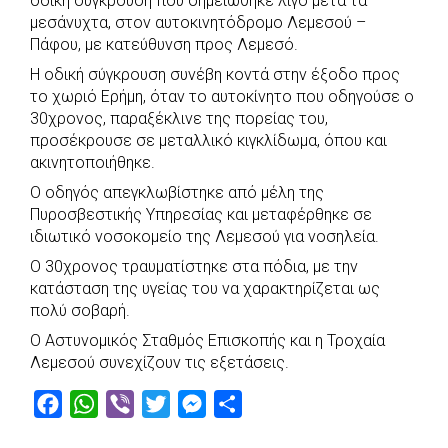
οδική σύγκρουση που σημειώθηκε λίγο μετά τα
e
t
e
t
s
r
μεσάνυχτα, στον αυτοκινητόδρομο Λεμεσού –
b
s
r
t
e
e
Πάφου, με κατεύθυνση προς Λεμεσό.
o
A
e
n
Η οδική σύγκρουση συνέβη κοντά στην έξοδο προς
το χωριό Ερήμη, όταν το αυτοκίνητο που οδηγούσε ο
o
p
r
g
30χρονος, παραξέκλινε της πορείας του,
k
p
e
προσέκρουσε σε μεταλλικό κιγκλίδωμα, όπου και
r
ακινητοποιήθηκε.
Ο οδηγός απεγκλωβίστηκε από μέλη της
Πυροσβεστικής Υπηρεσίας και μεταφέρθηκε σε
ιδιωτικό νοσοκομείο της Λεμεσού για νοσηλεία.
Ο 30χρονος τραυματίστηκε στα πόδια, με την
κατάσταση της υγείας του να χαρακτηρίζεται ως
πολύ σοβαρή.
Ο Αστυνομικός Σταθμός Επισκοπής και η Τροχαία
Λεμεσού συνεχίζουν τις εξετάσεις.
F
W
V
T
M
S
a
h
i
w
e
h