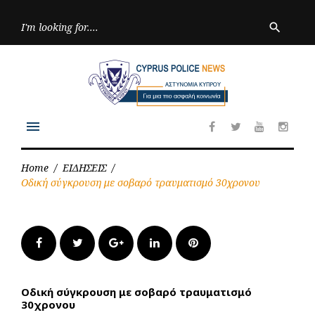
Skip
to
Searc
search
for:
content
menu
Facebook
Twitter
Youtube
Inst
Home
/
ΕΙΔΗΣΕΙΣ
/
Οδική σύγκρουση με σοβαρό τραυματισμό 30χρονου
Facebook
Twitter
Google+
LinkedIn
Pinterest
Οδική σύγκρουση με σοβαρό τραυματισμό
30χρονου