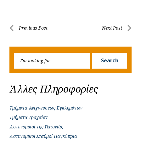
c
a
b
i
s
a
e
t
e
t
s
r
b
s
r
t
e
e
Post
Previous Post
Next Post
o
A
e
n
Previous
Next
navigation
o
p
r
g
Post
Post
k
p
e
Searc
r
Search
for:
Άλλες Πληροφορίες
Τμήματα Ανιχνεύσεως Εγκλημάτων
Τμήματα Τροχαίας
Αστυνομικοί της Γειτονιάς
Αστυνομικοί Σταθμοί Παγκύπρια