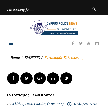
Skip
to
Searc
search
for:
content
menu
Facebook
Twitter
Youtube
Inst
Home
/
ΕΙΔΗΣΕΙΣ
/
Εντοπισμός Ελλείποντος
Facebook
Twitter
Google+
LinkedIn
Pinterest
Εντοπισμός Ελλείποντος
By
Κλάδος Επικοινωνίας (Λοχ. 856)
01/01/26 07:43
access_time