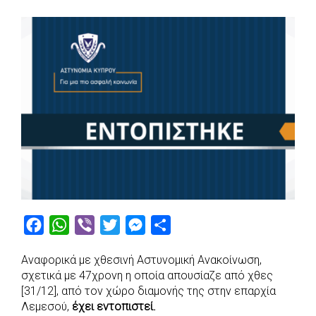
F
W
V
T
M
S
a
h
i
w
e
h
Αναφορικά με χθεσινή Αστυνομική Ανακοίνωση,
c
a
b
i
s
a
σχετικά με 47χρονη η οποία απουσίαζε από χθες
e
t
e
t
s
r
[31/12], από τον χώρο διαμονής της στην επαρχία
b
s
r
t
e
e
Λεμεσού,
έχει εντοπιστεί.