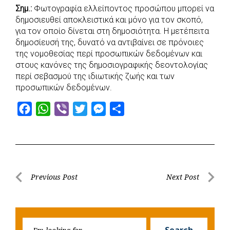
o
A
e
n
Σημ.:
Φωτογραφία ελλείποντος προσώπου μπορεί να
δημοσιευθεί αποκλειστικά και μόνο για τον σκοπό,
o
p
r
g
για τον οποίο δίνεται στη δημοσιότητα. Η μετέπειτα
k
p
e
δημοσίευσή της, δυνατό να αντιβαίνει σε πρόνοιες
r
της νομοθεσίας περί προσωπικών δεδομένων και
στους κανόνες της δημοσιογραφικής δεοντολογίας
περί σεβασμού της ιδιωτικής ζωής και των
προσωπικών δεδομένων.
F
W
V
T
M
S
a
h
i
w
e
h
c
a
b
i
s
a
e
t
e
t
s
r
b
s
r
t
e
e
Post
Previous Post
Next Post
o
A
e
n
Previous
Next
navigation
o
p
r
g
Post
Post
k
p
e
Searc
r
Search