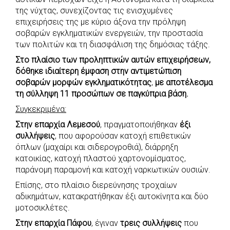
e
t
e
t
s
r
της νύχτας, συνεχίζοντας τις ενισχυμένες
b
s
r
t
e
e
επιχειρήσεις της με κύριο άξονα την πρόληψη
σοβαρών εγκληματικών ενεργειών, την προστασία
o
A
e
n
των πολιτών και τη διασφάλιση της δημόσιας τάξης.
o
p
r
g
Στο πλαίσιο των προληπτικών αυτών επιχειρήσεων,
k
p
e
δόθηκε ιδιαίτερη έμφαση στην αντιμετώπιση
r
σοβαρών μορφών εγκληματικότητας
,
με αποτέλεσμα
τη σύλληψη 11 προσώπων σε παγκύπρια βάση.
Συγκεκριμένα:
Στην επαρχία Λεμεσού
, πραγματοποιήθηκαν
έξι
συλλήψεις
, που αφορούσαν κατοχή επιθετικών
όπλων (μαχαίρι και σιδερογροθιά), διάρρηξη
κατοικίας, κατοχή πλαστού χαρτονομίσματος,
παράνομη παραμονή και κατοχή ναρκωτικών ουσιών.
Επίσης, στο πλαίσιο διερεύνησης τροχαίων
αδικημάτων, κατακρατήθηκαν έξι αυτοκίνητα και δύο
μοτοσικλέτες.
Στην επαρχία Πάφου
, έγιναν
τρεις συλλήψεις
που