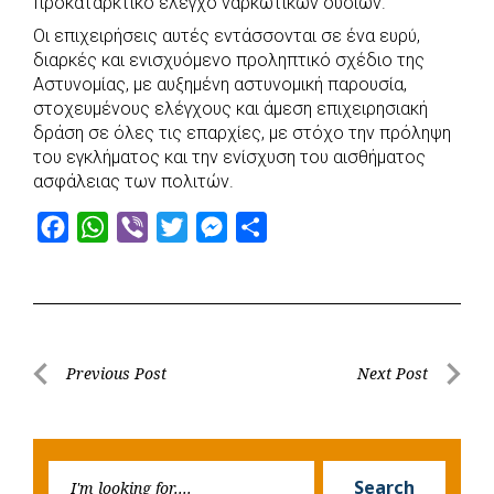
προκαταρκτικό έλεγχο ναρκωτικών ουσιών.
Οι επιχειρήσεις αυτές εντάσσονται σε ένα ευρύ,
διαρκές και ενισχυόμενο προληπτικό σχέδιο της
Αστυνομίας, με αυξημένη αστυνομική παρουσία,
στοχευμένους ελέγχους και άμεση επιχειρησιακή
δράση σε όλες τις επαρχίες, με στόχο την πρόληψη
του εγκλήματος και την ενίσχυση του αισθήματος
ασφάλειας των πολιτών.
F
W
V
T
M
S
a
h
i
w
e
h
c
a
b
i
s
a
e
t
e
t
s
r
b
s
r
t
e
e
Post
Previous Post
Next Post
o
A
e
n
Previous
Next
navigation
o
p
r
g
Post
Post
k
p
e
Searc
r
Search