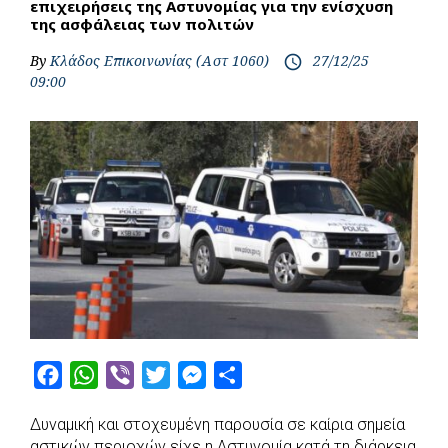
επιχειρήσεις της Αστυνομίας για την ενίσχυση
της ασφάλειας των πολιτών
By
Κλάδος Επικοινωνίας (Αστ 1060)
27/12/25
access_time
09:00
F
W
V
T
M
S
a
h
i
w
e
h
Δυναμική και στοχευμένη παρουσία σε καίρια σημεία
c
a
b
i
s
a
αστικών περιοχών είχε η Αστυνομία κατά τη διάρκεια