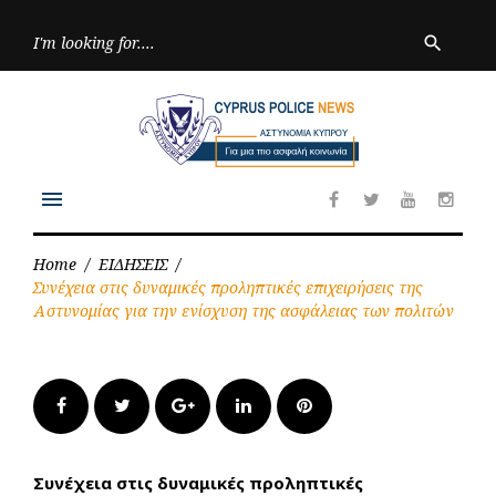
Skip
to
Searc
search
for:
content
menu
Facebook
Twitter
Youtube
Inst
Home
/
ΕΙΔΗΣΕΙΣ
/
Συνέχεια στις δυναμικές προληπτικές επιχειρήσεις της
Αστυνομίας για την ενίσχυση της ασφάλειας των πολιτών
Facebook
Twitter
Google+
LinkedIn
Pinterest
Συνέχεια στις δυναμικές προληπτικές