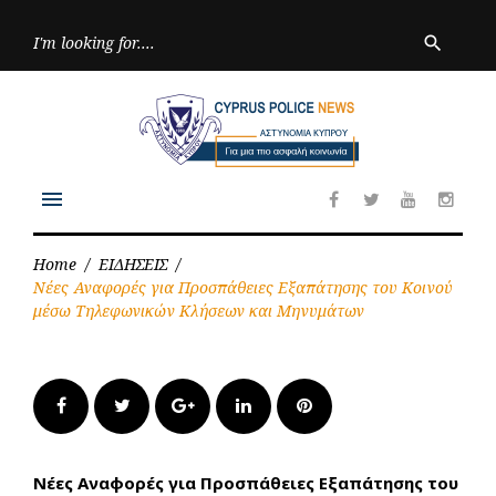
Skip
to
Searc
search
for:
content
menu
Facebook
Twitter
Youtube
Inst
Home
/
ΕΙΔΗΣΕΙΣ
/
Νέες Αναφορές για Προσπάθειες Εξαπάτησης του Κοινού
μέσω Τηλεφωνικών Κλήσεων και Μηνυμάτων
Facebook
Twitter
Google+
LinkedIn
Pinterest
Νέες Αναφορές για Προσπάθειες Εξαπάτησης του