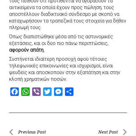
τους πείθουν ότι προτίθενται να αγοράσουν τα
αντικείμενα τα οποία έχουν προς πώληση, τους
αποστέλλουν διαδικτυακό σύνδεσμο με σκοπό να
καταχωρήσουν τα τραπεζικά τους στοιχεία για δήθεν
πληρωμή τους.
Όπως διαπιστώθηκε μέσα από τις αστυνομικές
εξετάσεις, και οι δύο πιο πάνω περιπτώσεις,
αφορούν απάτη.
Συστήνεται ιδιαίτερη προσοχή αφού τέτοιες
τηλεφωνικές επικοινωνίες και ισχυρισμοί, είναι
ψευδείς και αποσκοπούν στην εξαπάτηση και στην
κλοπή χρηματικών ποσών.
F
W
V
T
M
S
a
h
i
w
e
h
c
a
b
i
s
a
e
t
e
t
s
r
b
s
r
t
e
e
Post
Previous Post
Next Post
o
A
e
n