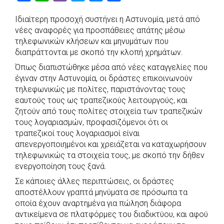
a
h
i
w
e
h
Ιδιαίτερη προσοχή συστήνει η Αστυνομία, μετά από
c
a
b
i
s
a
νέες αναφορές για προσπάθειες απάτης μέσω
e
t
e
t
s
r
τηλεφωνικών κλήσεων και μηνυμάτων που
b
s
r
t
e
e
διαπράττονται με σκοπό την κλοπή χρημάτων.
o
A
e
n
Όπως διαπιστώθηκε μέσα από νέες καταγγελίες που
έγιναν στην Αστυνομία, οι δράστες επικοινωνούν
o
p
r
g
τηλεφωνικώς με πολίτες, παριστάνοντας τους
k
p
e
εαυτούς τους ως τραπεζικούς λειτουργούς, και
r
ζητούν από τους πολίτες στοιχεία των τραπεζικών
τους λογαριασμών, προφασιζόμενοι ότι οι
τραπεζικοί τους λογαριασμοί είναι
απενεργοποιημένοι και χρειάζεται να καταχωρήσουν
τηλεφωνικώς τα στοιχεία τους, με σκοπό την δήθεν
ενεργοποίηση τους ξανά.
Σε κάποιες άλλες περιπτώσεις, οι δράστες
αποστέλλουν γραπτά μηνύματα σε πρόσωπα τα
οποία έχουν αναρτημένα για πώληση διάφορα
αντικείμενα σε πλατφόρμες του διαδικτύου, και αφού