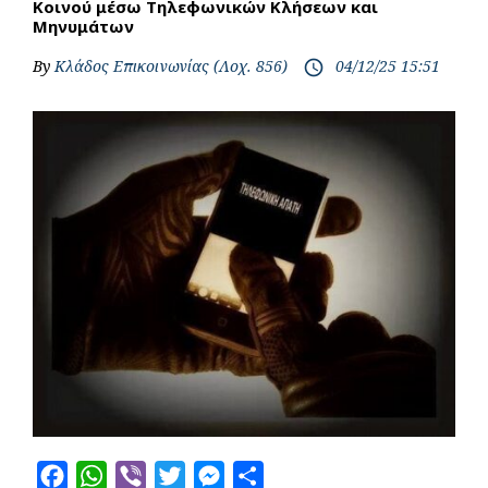
Κοινού μέσω Τηλεφωνικών Κλήσεων και
Μηνυμάτων
By
Κλάδος Επικοινωνίας (Λοχ. 856)
04/12/25 15:51
access_time
F
W
V
T
M
S