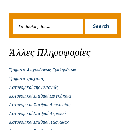
Previous
Next
navigation
o
p
r
g
Post
Post
k
p
e
Searc
r
Search
for:
Άλλες Πληροφορίες
Τμήματα Ανιχνεύσεως Εγκλημάτων
Τμήματα Τροχαίας
Αστυνομικοί της Γειτονιάς
Αστυνομικοί Σταθμοί Παγκύπρια
Αστυνομικοί Σταθμοί Λευκωσίας
Αστυνομικοί Σταθμοί Λεμεσού
Αστυνομικοί Σταθμοί Λάρνακας