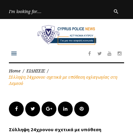
Skip
to
Searc
search
for:
content
menu
Facebook
Twitter
Youtube
Inst
Home
/
ΕΙΔΗΣΕΙΣ
/
Σύλληψη 24χρονου σχετικά με υπόθεση οχλαγωγίας στη
Λεμεσό
Facebook
Twitter
Google+
LinkedIn
Pinterest
Σύλληψη 24χρονου σχετικά με υπόθεση