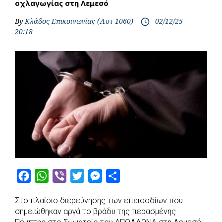
οχλαγωγίας στη Λεμεσό
By
Κλάδος Επικοινωνίας (Αστ 1060)
02/12/25
access_time
20:18
F
W
V
T
M
S
a
h
i
w
e
h
Στο πλαίσιο διερεύνησης των επεισοδίων που
c
a
b
i
s
a
σημειώθηκαν αργά το βράδυ της περασμένης
e
t
e
t
s
r