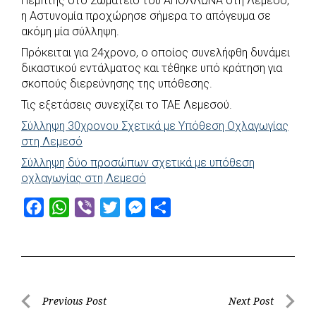
Πέμπτης στο Σωματείο του ΑΠΟΛΛΩΝΑ στη Λεμεσό,
b
s
r
t
e
e
η Αστυνομία προχώρησε σήμερα το απόγευμα σε
ακόμη μία σύλληψη.
o
A
e
n
Πρόκειται για 24χρονο, ο οποίος συνελήφθη δυνάμει
o
p
r
g
δικαστικού εντάλματος και τέθηκε υπό κράτηση για
k
p
e
σκοπούς διερεύνησης της υπόθεσης.
r
Τις εξετάσεις συνεχίζει το ΤΑΕ Λεμεσού.
Σύλληψη 30χρονου Σχετικά με Υπόθεση Οχλαγωγίας
στη Λεμεσό
Σύλληψη δύο προσώπων σχετικά με υπόθεση
οχλαγωγίας στη Λεμεσό
F
W
V
T
M
S
a
h
i
w
e
h
c
a
b
i
s
a
e
t
e
t
s
r
b
s
r
t
e
e
Post
Previous Post
Next Post
o
A
e
n