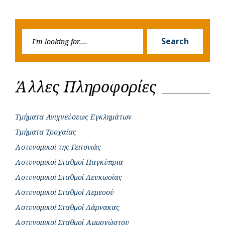
Previous
Next
navigation
o
p
r
g
Post
Post
k
p
e
Searc
r
Search
for:
Άλλες Πληροφορίες
Τμήματα Ανιχνεύσεως Εγκλημάτων
Τμήματα Τροχαίας
Αστυνομικοί της Γειτονιάς
Αστυνομικοί Σταθμοί Παγκύπρια
Αστυνομικοί Σταθμοί Λευκωσίας
Αστυνομικοί Σταθμοί Λεμεσού
Αστυνομικοί Σταθμοί Λάρνακας
Αστυνομικοί Σταθμοί Αμμοχώστου