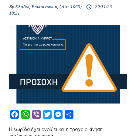
By
Κλάδος Επικοινωνίας (Αστ 1060)
29/11/25
access_time
18:21
F
W
V
T
M
S
a
h
i
w
e
h
Η λωρίδα έχει ανοίξει και η τροχαία κίνηση
c
a
b
i
s
a