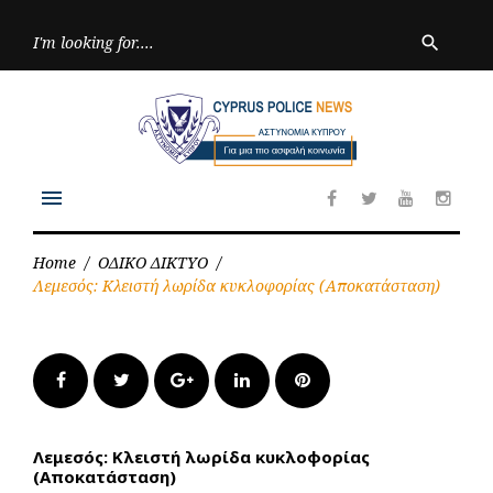
Skip
to
Searc
search
for:
content
menu
Facebook
Twitter
Youtube
Inst
Home
/
ΟΔΙΚΟ ΔΙΚΤΥΟ
/
Λεμεσός: Κλειστή λωρίδα κυκλοφορίας (Αποκατάσταση)
Facebook
Twitter
Google+
LinkedIn
Pinterest
Λεμεσός: Κλειστή λωρίδα κυκλοφορίας
(Αποκατάσταση)