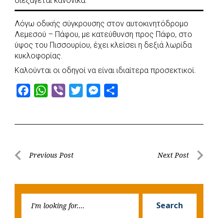
διεξάγεται κανονικά.
e
t
e
t
s
r
b
s
r
t
e
e
Λόγω οδικής σύγκρουσης στον αυτοκινητόδρομο
o
A
e
n
Λεμεσού – Πάφου, με κατεύθυνση προς Πάφο, στο
ύψος του Πισσουρίου, έχει κλείσει η δεξιά λωρίδα
o
p
r
g
κυκλοφορίας.
k
p
e
Καλούνται οι οδηγοί να είναι ιδιαίτερα προσεκτικοί.
r
F
W
V
T
M
S
a
h
i
w
e
h
c
a
b
i
s
a
e
t
e
t
s
r
b
s
r
t
e
e
Post
Previous Post
Next Post
o
A
e
n
Previous
Next
navigation
o
p
r
g
Post
Post
k
p
e
Searc
r
Search
for: