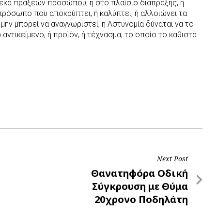
ένεκα πράξεων προσώπου, ή στο πλαίσιο διάπραξης, ή
ρόσωπο που αποκρύπτει, ή καλύπτει, ή αλλοιώνει τα
μην μπορεί να αναγνωριστεί, η Αστυνομία δύναται να το
αντικείμενο, ή προϊόν, ή τέχνασμα, το οποίο το καθιστά
Next Post
Next
Θανατηφόρα Οδική
Post
Σύγκρουση με Θύμα
20χρονο Ποδηλάτη