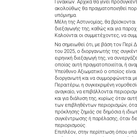
Γυναικών. Αρχικά θα γίνει προσυγκέ
b
s
r
t
e
e
ακολούθως θα πραγματοποιηθεί πορε
υπόμνημα.
o
A
e
n
Μέλη της Αστυνομίας, θα βρίσκονται
o
p
r
g
διεξαγωγής της, καθώς και για παρο
k
p
e
Καλούνται οι συμμετέχοντες, να συμ
r
Να σημειωθεί ότι, με βάση τον Περ
του 2025, ο διοργανωτής της συγκέν
ειρηνική διεξαγωγή της, να συνεργάζ
οποίας αυτή πραγματοποιείται, ή ανα
Υπεύθυνο Αξιωματικό ο οποίος είνα
διοργανωτή και να συμμορφώνεται με
Περαιτέρω, η συγκεκριμένη νομοθεσία
αναγκαίο, να επιβάλλονται περιορι
και για διάλυση της, κυρίως όταν αυτ
των επιβληθέντων περιορισμών, ότα
πρόκλησης ζημιάς σε δημόσια ή ιδιω
συγκέντρωσης ή παρέλασης, όταν δ
περιορισμούς.
Επιπλέον, στην περίπτωση όπου υπά