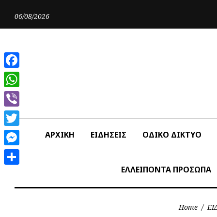
Skip
to
06/08/2026
content
Facebook
WhatsApp
Viber
Twitter
ΑΡΧΙΚΗ
ΕΙΔΗΣΕΙΣ
ΟΔΙΚΟ ΔΙΚΤΥΟ
Messenger
ΕΛΛΕΙΠΟΝΤΑ ΠΡΟΣΩΠΑ
Share
Home
/
ΕΙ