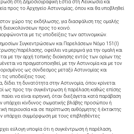
ντρωση στη Δημοσιογραφική Εστία στη Λευκωσία και
ία προς το Αρχηγείο Αστυνομίας, όπου και θα υποβληθεί
 στον χώρο της εκδήλωσης, για διασφάλιση της ομαλής
χή διευκολύνσεων προς το κοινό.
μορφώνονται με τις υποδείξεις των αστυνομικών.
ί Δημοσίων Συγκεντρώσεων και Παρελάσεων Νόμο 151(Ι)
τρωσης/παρέλασης, οφείλει να μεριμνά για την ομαλή και
εται με την αρχή τοπικής διοίκησης εντός των ορίων της
μένεται να πραγματοποιηθεί, με την Αστυνομία και με τον
ι ορισμένος ως σύνδεσμος μεταξύ Αστυνομίας και
 τις υποδείξεις τους.
, δίδει τη δυνατότητα στην Αστυνομία, όπου κρίνεται
σμοί ως προς την συγκέντρωση ή παρέλαση καθώς επίσης
ή παύει να είναι ειρηνική, όταν διεξάγεται κατά παράβαση
ν υπάρχει κίνδυνος σωματικής βλάβης προσώπου ή
τική περιουσία και σε περίπτωση αυθόρμητης ή έκτακτης
εν υπάρχει συμμόρφωση με τους επιβληθέντες
ρχει εύλογη υποψία ότι η συγκέντρωση ή παρέλαση,