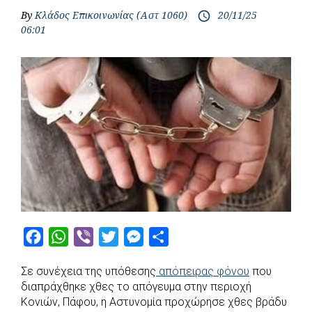
By
Κλάδος Επικοινωνίας (Αστ 1060)
20/11/25
access_time
06:01
F
W
V
T
M
S
a
h
i
w
e
h
Σε συνέχεια της υπόθεσης
απόπειρας φόνου
που
c
a
b
i
s
a
διαπράχθηκε χθες το απόγευμα στην περιοχή
e
t
e
t
s
r
Κονιών, Πάφου, η Αστυνομία προχώρησε χθες βράδυ