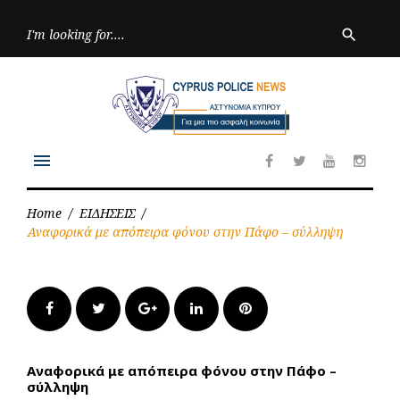
Skip
to
Searc
search
for:
content
menu
Facebook
Twitter
Youtube
Inst
Home
/
ΕΙΔΗΣΕΙΣ
/
Αναφορικά με απόπειρα φόνου στην Πάφο – σύλληψη
Facebook
Twitter
Google+
LinkedIn
Pinterest
Αναφορικά με απόπειρα φόνου στην Πάφο –
σύλληψη